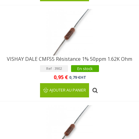
VISHAY DALE CMF55 Résistance 1% 50ppm 1.62K Ohm
En stock
Ref : 3902
0,95 €
0,79 €HT
AJOUTER AU PANIER