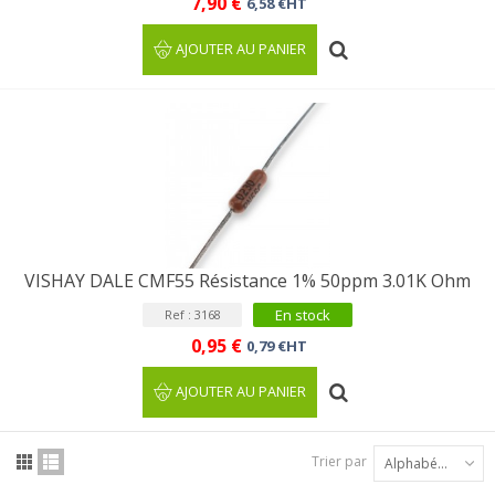
7,90 €
6,58 €HT
AJOUTER AU PANIER
VISHAY DALE CMF55 Résistance 1% 50ppm 3.01K Ohm
En stock
Ref : 3168
0,95 €
0,79 €HT
AJOUTER AU PANIER
Trier par
Alphabétique : A à Z