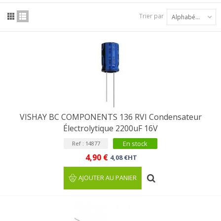
Trier par
Alphabétique : A à Z
VISHAY BC COMPONENTS 136 RVI Condensateur
Électrolytique 2200uF 16V
En stock
Ref : 14877
4,90 €
4,08 €HT
AJOUTER AU PANIER