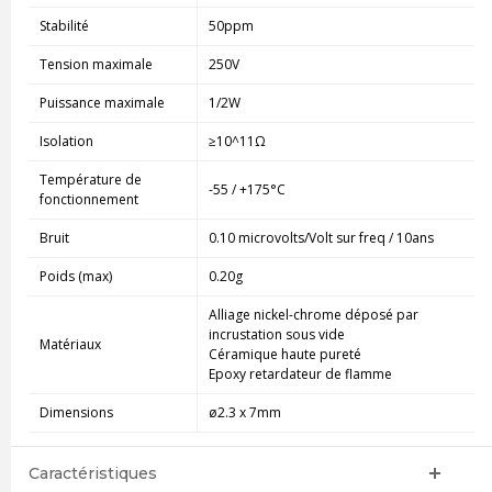
Stabilité
50ppm
Tension maximale
250V
Puissance maximale
1/2W
Isolation
≥10^11Ω
Température de
-55 / +175°C
fonctionnement
Bruit
0.10 microvolts/Volt sur freq / 10ans
Poids (max)
0.20g
Alliage nickel-chrome déposé par
incrustation sous vide
Matériaux
Céramique haute pureté
Epoxy retardateur de flamme
Dimensions
ø2.3 x 7mm
Caractéristiques