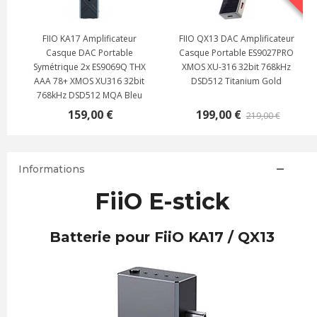
FIIO KA17 Amplificateur
FIIO QX13 DAC Amplificateur
Casque DAC Portable
Casque Portable ES9027PRO
Symétrique 2x ES9069Q THX
XMOS XU-316 32bit 768kHz
AAA 78+ XMOS XU316 32bit
DSD512 Titanium Gold
768kHz DSD512 MQA Bleu
159,00 €
199,00 €
219,00 €
Informations
FiiO E-stick
Batterie pour FiiO KA17 / QX13