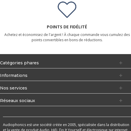
POINTS DE FIDÉLITÉ
Achetez et économisez de l'argent ! À chaque commande vous cumulez des
points convertibles en bons de réductions.
Catégories phares
Informations
Nos services
Réseaux sociaux
Audiophonics est une société créée en 2005, spécialisée dans la distribution
et la vente de produit Audio, HiFi, Do It Yourself et électronique sur internet.