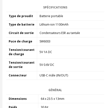
SPÉCIFICATIONS
Type de proudit
Batterie portable
Type de batterie
Lithium-ion 1100mAh
Circuit de sortie
Condensateurs ESR au tantale
Puce de charge
SW6003
Tension/courant
5V 1A DC
de charge
Tension/courant
5V 0.6V DC
de sortie
Connecteur
USB-C mâle (IN/OUT)
GÉNÉRAL
Dimensions
64 x 23.5 x 13mm
Poids
30.8g