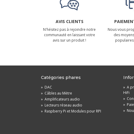
AVIS CLIENTS
PAIEMENT
N'hésitez pas à rejoindre notre
Nous vous prop
communauté en laissant votre
des moyens
avis sur un produit !
populaires 
Catégories phares
Info
»
DAC
»
A pr
HiFi
»
Câbles au Mètre
»
Cond
»
Amplificateurs audio
»
Pai
»
Lecteurs réseau audio
»
Nou
»
Raspberry Pi et Modules pour RPI