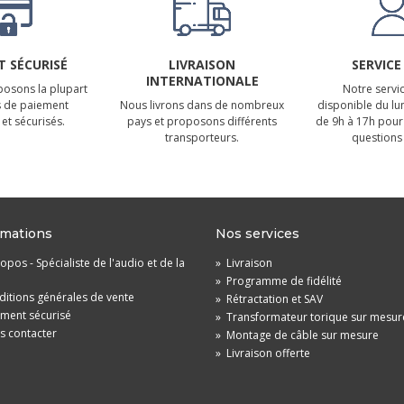
 SÉCURISÉ
LIVRAISON
SERVICE
INTERNATIONALE
osons la plupart
Notre servic
 de paiement
Nous livrons dans de nombreux
disponible du lu
et sécurisés.
pays et proposons différents
de 9h à 17h pour
transporteurs.
questions 
rmations
Nos services
opos - Spécialiste de l'audio et de la
»
Livraison
»
Programme de fidélité
itions générales de vente
»
Rétractation et SAV
ement sécurisé
»
Transformateur torique sur mesur
s contacter
»
Montage de câble sur mesure
»
Livraison offerte