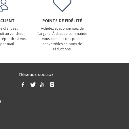
 CLIENT
POINTS DE FIDÉLITÉ
e client est
Achetez et économisez de
ndi au vendredi,
l'argent ! À chaque commande
 répondre à vos
vous cumulez des points
par mail.
convertibles en bons de
réductions.
Réseaux sociaux
e