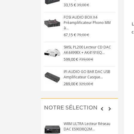
39,00 €
33,15 €
FOSI AUDIO BOX X4
Préamplificateur Phono MM
L
à...
c
79,00 €
67,15 €
SMSL PL200 Lecteur CD DAC
AK4499EX + AK4191EQ...
739,00 €
599,00 €
IFI AUDIO GO BAR DAC USB
Amplificateur Casque...
329,00 €
289,00 €
NOTRE SÉLECTION
WIIM ULTRA Lecteur Réseau
DAC ES9038Q2M...