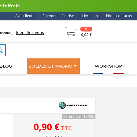
l'offre ici.
Avis clients
Paiement sécurisé
Livraison
Nous contacter
0
Identifiez-vous
nvenue,
0,00 €
BLOG
SOLDES ET PROMO
WORKSHOP
Référence : 17085
0,90 €
TTC