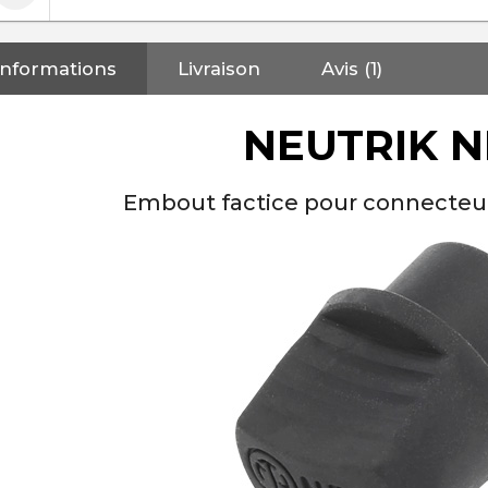
Informations
Livraison
Avis (1)
NEUTRIK 
Embout factice pour connecteur
NEUTRIK NC3FXX Connecteur
XLR Femelle 3 Pôles...