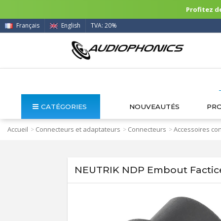
Profitez de
Français
English
TVA: 20%
CATÉGORIES
NOUVEAUTÉS
PR
Accueil
Connecteurs et adaptateurs
Connecteurs
Accessoires co
>
>
>
NEUTRIK NDP Embout Factice 