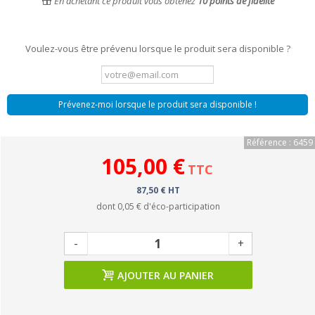
En achetant ce produit vous obtenez
10
points de fidélité
Voulez-vous être prévenu lorsque le produit sera disponible ?
Prévenez-moi lorsque le produit sera disponible !
Référence : 6459
105,00 €
TTC
87,50 € HT
dont
0,05 €
d'éco-participation
-
+
AJOUTER AU PANIER