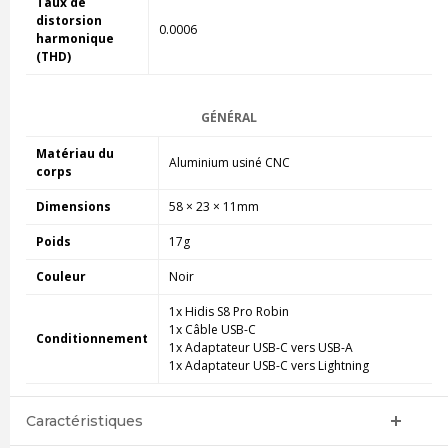
Taux de
distorsion
0.0006
harmonique
(THD)
GÉNÉRAL
Matériau du
Aluminium usiné CNC
corps
Dimensions
58 × 23 × 11mm
Poids
17g
Couleur
Noir
1x Hidis S8 Pro Robin
1x Câble USB-C
Conditionnement
1x Adaptateur USB-C vers USB-A
1x Adaptateur USB-C vers Lightning
Caractéristiques