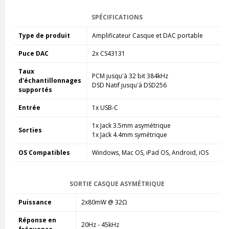
SPÉCIFICATIONS
Type de produit
Amplificateur Casque et DAC portable
Puce DAC
2x CS43131
Taux
PCM jusqu'à 32 bit 384kHz
d'échantillonnages
DSD Natif jusqu'à DSD256
supportés
Entrée
1x USB-C
1x Jack 3.5mm asymétrique
Sorties
1x Jack 4.4mm symétrique
OS Compatibles
Windows, Mac OS, iPad OS, Android, iOS
SORTIE CASQUE ASYMÉTRIQUE
Puissance
2x80mW @ 32Ω
Réponse en
20Hz - 45kHz