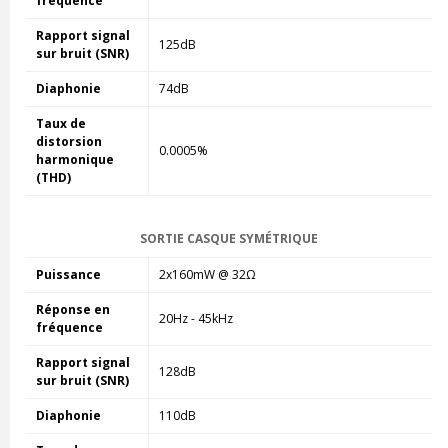
fréquence
Rapport signal
125dB
sur bruit (SNR)
Diaphonie
74dB
Taux de
distorsion
0.0005%
harmonique
(THD)
SORTIE CASQUE SYMÉTRIQUE
Puissance
2x160mW @ 32Ω
Réponse en
20Hz - 45kHz
fréquence
Rapport signal
128dB
sur bruit (SNR)
Diaphonie
110dB