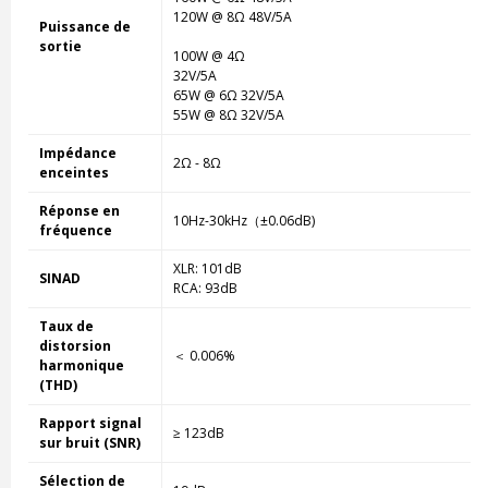
120W @ 8Ω 48V/5A
Puissance de
sortie
100W @ 4Ω
32V/5A
65W @ 6Ω 32V/5A
55W @ 8Ω 32V/5A
Impédance
2Ω - 8Ω
enceintes
Réponse en
10Hz-30kHz（±0.06dB)
fréquence
XLR: 101dB
SINAD
RCA: 93dB
Taux de
distorsion
＜ 0.006%
harmonique
(THD)
Rapport signal
≥ 123dB
sur bruit (SNR)
Sélection de