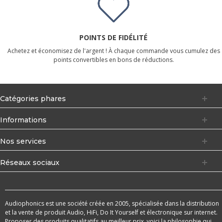
POINTS DE FIDÉLITÉ
Achetez et économisez de l'argent ! À chaque commande vous cumulez des
points convertibles en bons de réductions.
Catégories phares
Informations
Nos services
Réseaux sociaux
Audiophonics est une société créée en 2005, spécialisée dans la distribution
et la vente de produit Audio, HiFi, Do It Yourself et électronique sur internet.
Proposer des produits qualitatifs au meilleur prix, voici la philosophie qui