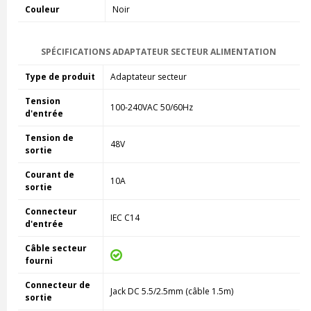
Couleur
Noir
SPÉCIFICATIONS ADAPTATEUR SECTEUR ALIMENTATION
Type de produit
Adaptateur secteur
Tension
100-240VAC 50/60Hz
d'entrée
Tension de
48V
sortie
Courant de
10A
sortie
Connecteur
IEC C14
d'entrée
Câble secteur
fourni
Connecteur de
Jack DC 5.5/2.5mm (câble 1.5m)
sortie