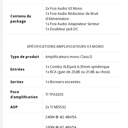
2x Fosi Audio V3 Mono
1x Fosi Audio Réducteur de Bruit
Contenu du
d'Alimentation
package
1x Fosi Audio Adaptateur Secteur
1x Doubleur Jack DC
SPÉCIFICATIONS AMPLIFICATEURS V3 MONO
Type de produit
Amplificateurs mono Class D
1x Combo XLR/jack 6.35mm symétrique
Entrées
1x RCA (gain de 25dB ou 31dB au choix)
Sorties
1x Borniers enceintes
Puce
TI TPA3255
d'amplification
AOP
2x TI NE5532
240W @ 4Ω 48V/5A
160W @ 6Ω 48V/5A