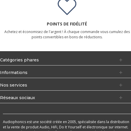
POINTS DE FIDÉLITÉ
Achetez et économisez de l'argent ! À chaque commande vous cumulez des
points convertibles en bons de réductions.
Catégories phares
Informations
Nos services
Réseaux sociaux
Audiophonics est une société créée en 2005, spécialisée dans la distribution
et la vente de produit Audio, HiFi, Do It Yourself et électronique sur internet.