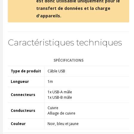
est donc utilisable uniquement pour le
transfert de données et la charge
d'appareils.
Caractéristiques techniques
SPÉCIFICATIONS
Type de produit
Câble USB
Longueur
1m
1x USB-A mâle
Connecteurs
1x USB-B mâle
Cuivre
Conducteurs
Alliage de cuivre
Couleur
Noir, bleu et jaune