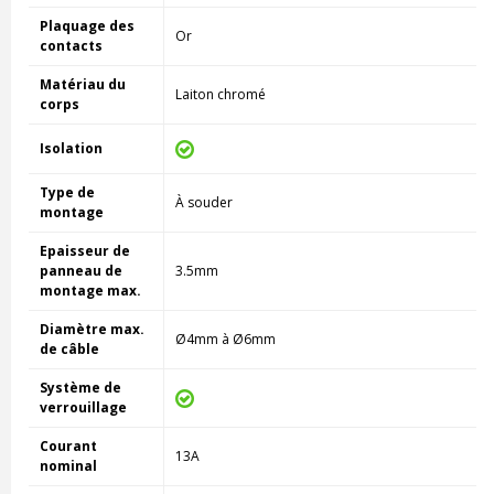
Plaquage des
Or
contacts
Matériau du
Laiton chromé
corps
Isolation
Type de
À souder
montage
Epaisseur de
panneau de
3.5mm
montage max.
Diamètre max.
Ø4mm à Ø6mm
de câble
Système de
verrouillage
Courant
13A
nominal