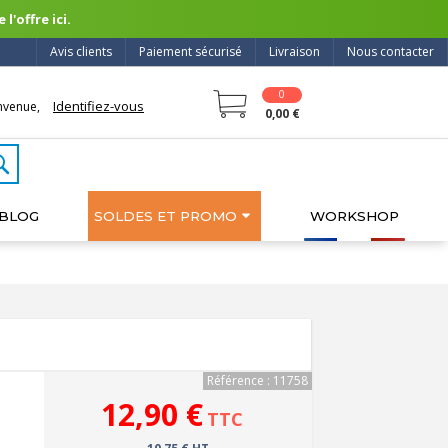
l'offre ici.
Avis clients
Paiement sécurisé
Livraison
Nous contacter
0
Identifiez-vous
nvenue,
0,00 €
BLOG
SOLDES ET PROMO
WORKSHOP
Référence : 11758
12,90 €
TTC