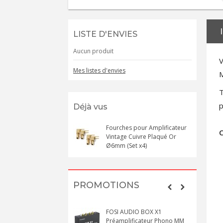
LISTE D'ENVIES
Aucun produit
V
Mes listes d'envies
M
T
p
Déjà vus
Fourches pour Amplificateur
C
Vintage Cuivre Plaqué Or
Ø6mm (Set x4)
PROMOTIONS
FOSI AUDIO BOX X1
Préamplificateur Phono MM