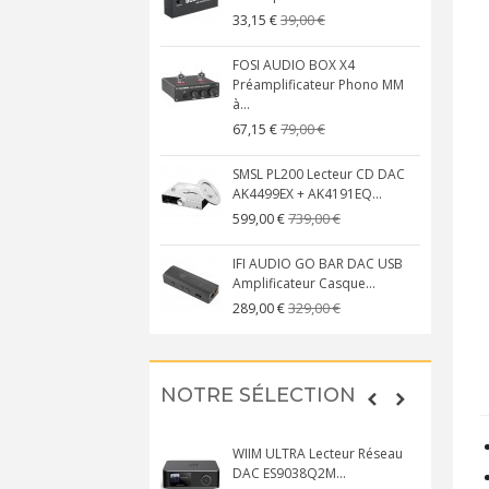
39,00 €
33,15 €
FOSI AUDIO BOX X4
Préamplificateur Phono MM
à...
79,00 €
67,15 €
SMSL PL200 Lecteur CD DAC
AK4499EX + AK4191EQ...
739,00 €
599,00 €
IFI AUDIO GO BAR DAC USB
Amplificateur Casque...
329,00 €
289,00 €
NOTRE SÉLECTION
WIIM ULTRA Lecteur Réseau
DAC ES9038Q2M...