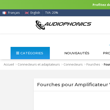
Profitez de
Français
English
TVA: 20%
CATÉGORIES
NOUVEAUTÉS
PR
Accueil
Connecteurs et adaptateurs
Connecteurs
Fourches
>
>
>
>
Four
Fourches pour Amplificateur 