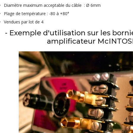
790,00 €
Diamètre maximum acceptable du câble : Ø 6mm
Plage de température : -80 à +80°
DAN CLARK AUDIO AEON 2
CLOSED NOIRE Casque...
Vendues par lot de 4
919,00 €
- Exemple d'utilisation sur les born
EVERSOLO DMP-A6 MASTER
amplificateur McINTOS
EDITION GEN 2 Lecteur...
1 290,00 €
LUXSIN X9 DAC Amplificateur
Casque AK4191 +...
1 099,00 €