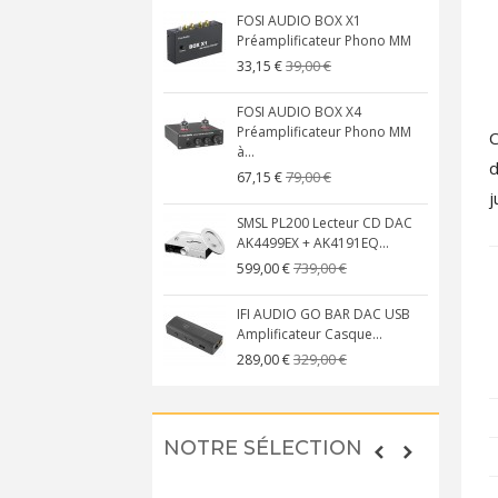
FOSI AUDIO BOX X1
Préamplificateur Phono MM
39,00 €
33,15 €
FOSI AUDIO BOX X4
Préamplificateur Phono MM
à...
d
79,00 €
67,15 €
j
SMSL PL200 Lecteur CD DAC
AK4499EX + AK4191EQ...
739,00 €
599,00 €
IFI AUDIO GO BAR DAC USB
Amplificateur Casque...
329,00 €
289,00 €
NOTRE SÉLECTION