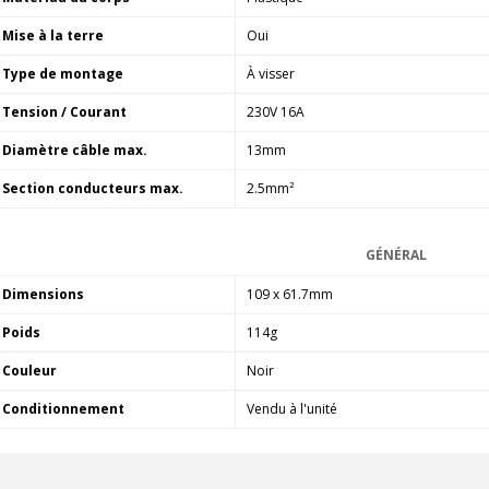
AUDIOPHONICS DAW-S250NC
Amplificateur Intégré...
Mise à la terre
Oui
790,00 €
Type de montage
À visser
DAN CLARK AUDIO AEON 2
Tension / Courant
230V 16A
CLOSED NOIRE Casque...
919,00 €
Diamètre câble max.
13mm
EVERSOLO DMP-A6 MASTER
Section conducteurs max.
2.5mm²
EDITION GEN 2 Lecteur...
1 290,00 €
GÉNÉRAL
LUXSIN X9 DAC Amplificateur
Dimensions
109 x 61.7mm
Casque AK4191 +...
1 099,00 €
Poids
114g
Couleur
Noir
Conditionnement
Vendu à l'unité