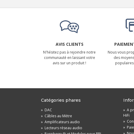
AVIS CLIENTS
PAIEMENT
N'hésitez pas à rejoindre notre
Nous vous prop
communauté en laissant votre
des moyens
avis sur un produit !
populaires 
Catégories phares
Info
»
DAC
»
A pr
HiFi
»
Câbles au Mètre
»
Cond
»
Amplificateurs audio
»
Pai
»
Lecteurs réseau audio
»
Nou
»
Raspberry Pi et Modules pour RPI