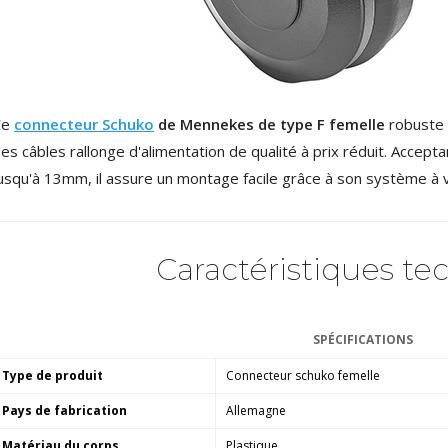
NEUTRIK NC3FXX Connecteur
XLR Femelle 3 Pôles...
4,95 €
4,30 €
[GRADE B] DAYTON AUDIO
MKSX4 Enceinte Subwoofer...
Ce
connecteur Schuko
de Mennekes de type F femelle
robuste 
179,90 €
149,00 €
es câbles rallonge d'alimentation de qualité à prix réduit. Accept
usqu'à 13mm, il assure un montage facile grâce à son système à 
AUDIOPHONICS DA-S250NC
Amplificateur Intégré...
649,00 €
579,00 €
Caractéristiques te
FOSI AUDIO CA30
Amplificateur 4 Voies pour...
159,99 €
135,99 €
SPÉCIFICATIONS
Type de produit
Connecteur schuko femelle
Pays de fabrication
Allemagne
Matériau du corps
Plastique