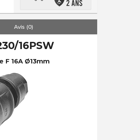
Avis (0)
230/16PSW
pe F 16A Ø13mm