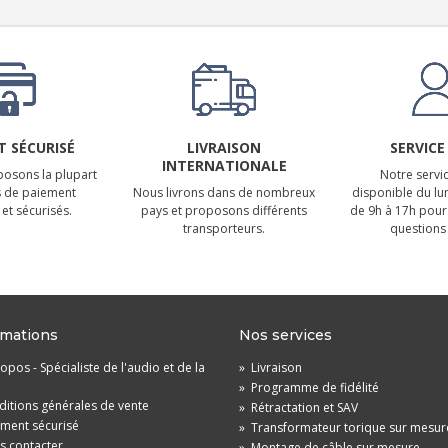
 SÉCURISÉ
LIVRAISON
SERVICE
INTERNATIONALE
osons la plupart
Notre servic
 de paiement
Nous livrons dans de nombreux
disponible du lu
et sécurisés.
pays et proposons différents
de 9h à 17h pour
transporteurs.
questions 
rmations
Nos services
opos - Spécialiste de l'audio et de la
»
Livraison
»
Programme de fidélité
itions générales de vente
»
Rétractation et SAV
ement sécurisé
»
Transformateur torique sur mesur
s contacter
»
Montage de câble sur mesure