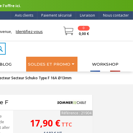
l'offre ici.
Avis clients
Paiement sécurisé
Livraison
Nous contacter
0
Identifiez-vous
nvenue,
0,00 €
BLOG
SOLDES ET PROMO
WORKSHOP
cteur Secteur Schuko Type F 16A Ø13mm
e F
Référence : 21904
e
17,90 €
 de
TTC
 aller