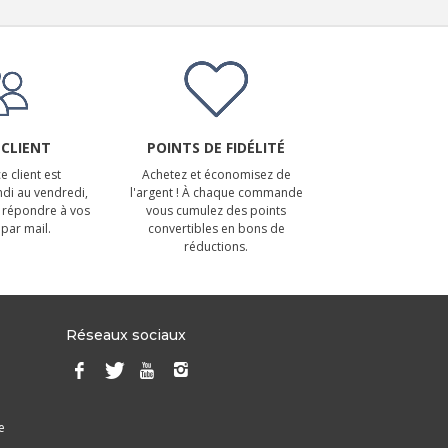
 CLIENT
POINTS DE FIDÉLITÉ
e client est
Achetez et économisez de
ndi au vendredi,
l'argent ! À chaque commande
 répondre à vos
vous cumulez des points
par mail.
convertibles en bons de
réductions.
Réseaux sociaux
e