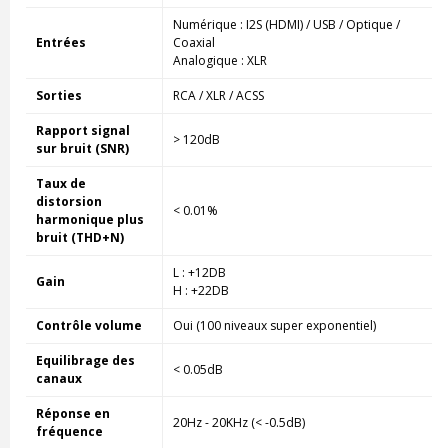
Numérique : I2S (HDMI) / USB / Optique /
Entrées
Coaxial
Analogique : XLR
Sorties
RCA / XLR / ACSS
Rapport signal
> 120dB
sur bruit (SNR)
Taux de
distorsion
< 0.01%
harmonique plus
bruit (THD+N)
L : +12DB
Gain
H : +22DB
Contrôle volume
Oui (100 niveaux super exponentiel)
Equilibrage des
< 0.05dB
canaux
Réponse en
20Hz - 20KHz (< -0.5dB)
fréquence