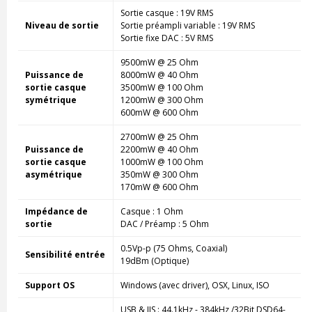
Sortie casque : 19V RMS
Niveau de sortie
Sortie préampli variable : 19V RMS
Sortie fixe DAC : 5V RMS
9500mW @ 25 Ohm
Puissance de
8000mW
@
40 Ohm
sortie casque
3500mW
@
100 Ohm
symétrique
1200mW
@
300 Ohm
600mW
@
600 Ohm
2700mW
@
25 Ohm
Puissance de
2200mW
@
40 Ohm
sortie casque
1000mW
@
100 Ohm
asymétrique
350mW
@
300 Ohm
170mW
@
600 Ohm
Impédance de
Casque : 1 Ohm
sortie
DAC / Préamp : 5 Ohm
0.5Vp-p (75 Ohms, Coaxial)
Sensibilité entrée
19dBm (Optique)
Support OS
Windows (avec driver), OSX, Linux, ISO
USB & IIS : 44.1kHz - 384kHz /32Bit DSD64-