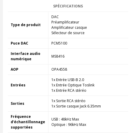
SPÉCIFICATIONS
DAC
Préamplificateur
Type de produit
Amplificateur casque
Sélecteur de source
Puce DAC
PCM5100
Interface audio
MS8416
numérique
AOP
OPA4558
1x Entrée USB-B 2.0
Entrées
1x Entrée Optique Toslink
1x Entrée RCA stéréo
1x Sortie RCA stéréo
Sorties
1x Sortie casque Jack 6.35mm
Fréquence
USB : 48kHz Max
d'échantillonnage
Optique : 96kHz Max
supportées