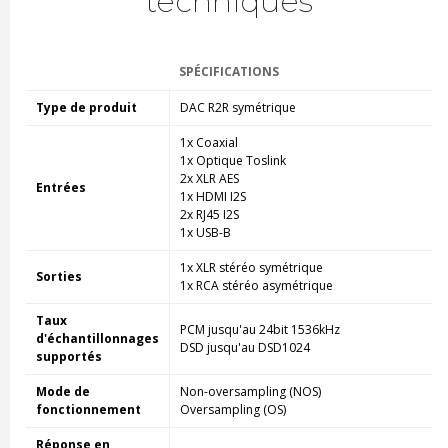
techniques
SPÉCIFICATIONS
Type de produit
DAC R2R symétrique
1x Coaxial
1x Optique Toslink
2x XLR AES
Entrées
1x HDMI I2S
2x RJ45 I2S
1x USB-B
1x XLR stéréo symétrique
Sorties
1x RCA stéréo asymétrique
Taux
PCM jusqu'au 24bit 1536kHz
d'échantillonnages
DSD jusqu'au DSD1024
supportés
Mode de
Non-oversampling (NOS)
fonctionnement
Oversampling (OS)
Réponse en