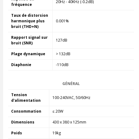
20Hz - 40KHz (-0.2dB)
fréquence
Taux de distorsion
harmonique plus
0.001%
bruit (THD+N)
Rapport signal sur
127dB
bruit (SNR)
Plage dynamique
> 132dB
Diaphonie
-110dB
GÉNÉRAL
Tension
100-240VAC, 50/60Hz
d'alimentation
Consommation
≤ 20W
Dimensions
430 x 380 x 125mm
Poids
19kg