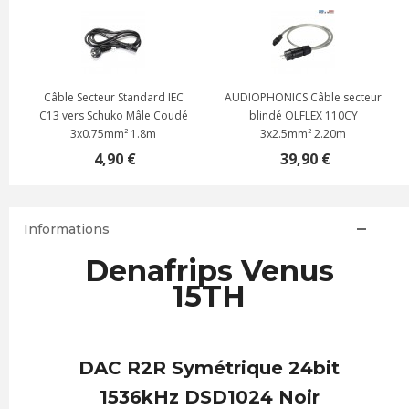
Câble Secteur Standard IEC
AUDIOPHONICS Câble secteur
C13 vers Schuko Mâle Coudé
blindé OLFLEX 110CY
3x0.75mm² 1.8m
3x2.5mm² 2.20m
4,90 €
39,90 €
Informations
Denafrips Venus
15TH
DAC R2R Symétrique 24bit
1536kHz DSD1024 Noir