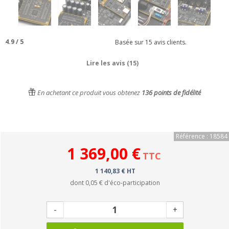
4.9
/
5
Basée sur
15
avis clients.
Lire les avis (15)
En achetant ce produit vous obtenez
136
points de fidélité
Référence : 18584
1 369,00 €
TTC
1 140,83 € HT
dont
0,05 €
d'éco-participation
-
+