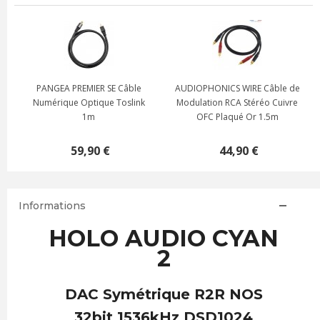
e
PANGEA PREMIER SE Câble
AUDIOPHONICS WIRE Câble de
Numérique Optique Toslink
Modulation RCA Stéréo Cuivre
1m
OFC Plaqué Or 1.5m
59,90 €
44,90 €
Informations
HOLO AUDIO CYAN
2
DAC Symétrique R2R NOS
32bit 1536kHz DSD1024