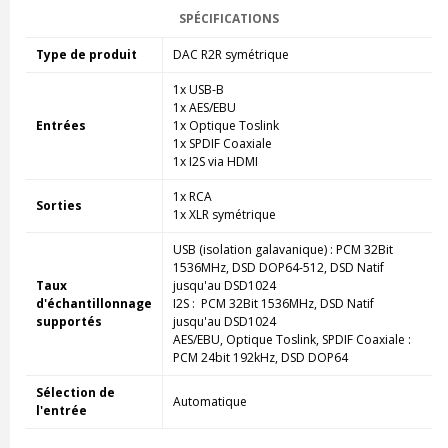
SPÉCIFICATIONS
Type de produit
DAC R2R symétrique
1x USB-B
1x AES/EBU
Entrées
1x Optique Toslink
1x SPDIF Coaxiale
1x I2S via HDMI
1x RCA
Sorties
1x XLR symétrique
USB (isolation galavanique) : PCM 32Bit
1536MHz, DSD DOP64-512, DSD Natif
Taux
jusqu'au DSD1024
d'échantillonnage
I2S :
PCM 32Bit 1536MHz, DSD Natif
supportés
jusqu'au DSD1024
AES/EBU, Optique Toslink, SPDIF Coaxiale :
PCM 24bit 192kHz, DSD DOP64
Sélection de
Automatique
l'entrée