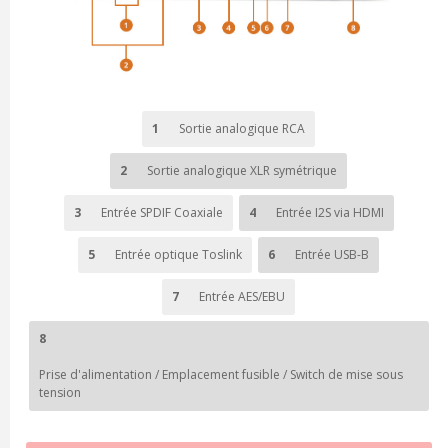
1
Sortie analogique RCA
2
Sortie analogique XLR symétrique
3
Entrée SPDIF Coaxiale
4
Entrée I2S via HDMI
5
Entrée optique Toslink
6
Entrée USB-B
7
Entrée AES/EBU
8
Prise d'alimentation / Emplacement fusible / Switch de mise sous
tension