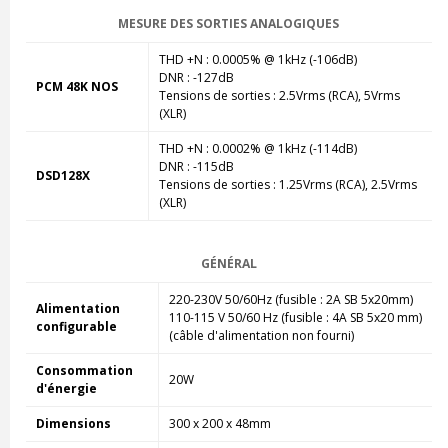
MESURE DES SORTIES ANALOGIQUES
THD +N : 0.0005% @ 1kHz (-106dB)
DNR : -127dB
PCM 48K NOS
Tensions de sorties : 2.5Vrms (RCA), 5Vrms
(XLR)
THD +N : 0.0002% @ 1kHz (-114dB)
DNR : -115dB
DSD128X
Tensions de sorties : 1.25Vrms (RCA), 2.5Vrms
(XLR)
GÉNÉRAL
220-230V 50/60Hz (fusible : 2A SB 5x20mm)
Alimentation
110-115 V 50/60 Hz (fusible : 4A SB 5x20 mm)
configurable
(câble d'alimentation non fourni)
Consommation
20W
d'énergie
Dimensions
300 x 200 x 48mm