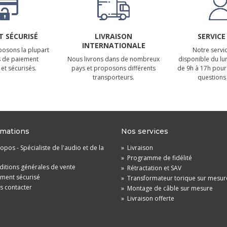
 SÉCURISÉ
LIVRAISON
SERVICE
INTERNATIONALE
osons la plupart
Notre servic
 de paiement
Nous livrons dans de nombreux
disponible du lu
et sécurisés.
pays et proposons différents
de 9h à 17h pour
transporteurs.
questions 
rmations
Nos services
opos - Spécialiste de l'audio et de la
»
Livraison
»
Programme de fidélité
itions générales de vente
»
Rétractation et SAV
ement sécurisé
»
Transformateur torique sur mesur
s contacter
»
Montage de câble sur mesure
»
Livraison offerte