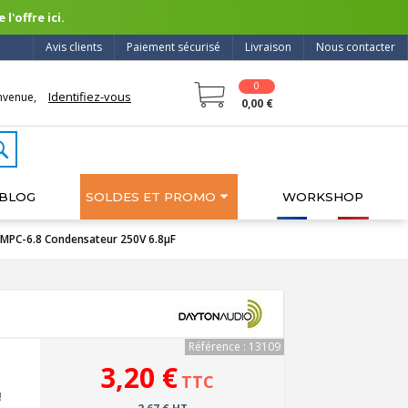
l'offre ici.
Avis clients
Paiement sécurisé
Livraison
Nous contacter
0
Identifiez-vous
nvenue,
0,00 €
BLOG
SOLDES ET PROMO
WORKSHOP
PC-6.8 Condensateur 250V 6.8µF
Référence : 13109
3,20 €
TTC
!