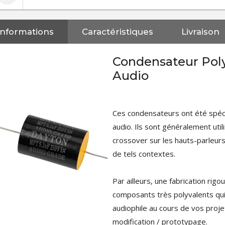
Informations
Caractéristiques
Livraison
Condensateur Pol
Audio
Ces condensateurs ont été spé
audio. Ils sont généralement util
crossover sur les hauts-parleurs
de tels contextes.
Par ailleurs, une fabrication ri
composants très polyvalents qui
audiophile au cours de vos proje
NEUTRIK NC3FXX Connecteur
modification / prototypage.
XLR Femelle 3 Pôles...