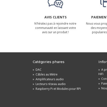
AVIS CLIENTS
PAIEMENT
N'hésitez pas à rejoindre notre
Nous vous prop
communauté en laissant votre
des moyens
avis sur un produit !
populaires 
Catégories phares
Info
»
DAC
»
A pr
HiFi
»
Câbles au Mètre
»
Cond
»
Amplificateurs audio
»
Pai
»
Lecteurs réseau audio
»
Nou
»
Raspberry Pi et Modules pour RPI