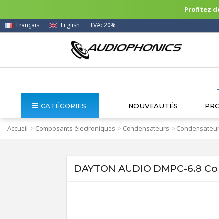
Profitez de
Français
English
TVA: 20%
CATÉGORIES
NOUVEAUTÉS
PR
Accueil
Composants électroniques
Condensateurs
Condensateur
>
>
>
DAYTON AUDIO DMPC-6.8 Con