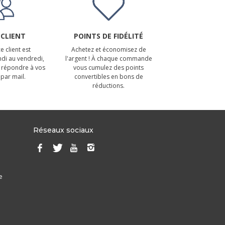
 CLIENT
POINTS DE FIDÉLITÉ
e client est
Achetez et économisez de
ndi au vendredi,
l'argent ! À chaque commande
 répondre à vos
vous cumulez des points
par mail.
convertibles en bons de
réductions.
Réseaux sociaux
e