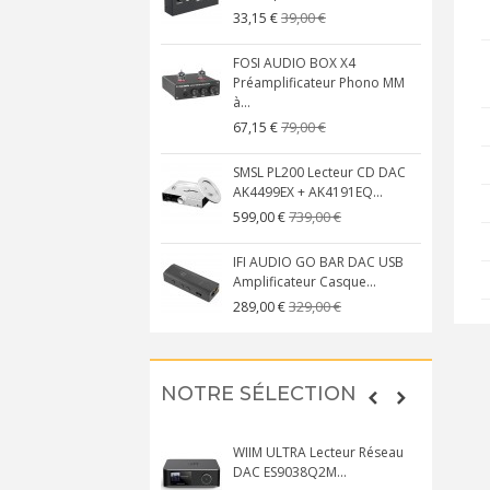
39,00 €
33,15 €
FOSI AUDIO BOX X4
Préamplificateur Phono MM
à...
79,00 €
67,15 €
SMSL PL200 Lecteur CD DAC
AK4499EX + AK4191EQ...
739,00 €
599,00 €
IFI AUDIO GO BAR DAC USB
Amplificateur Casque...
329,00 €
289,00 €
NOTRE SÉLECTION
WIIM ULTRA Lecteur Réseau
DAC ES9038Q2M...