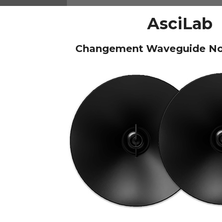
AsciLab
Changement Waveguide Noir
NEUTRIK NC3FXX Connecteur
XLR Femelle 3 Pôles...
4,95 €
4,30 €
[GRADE B] DAYTON AUDIO