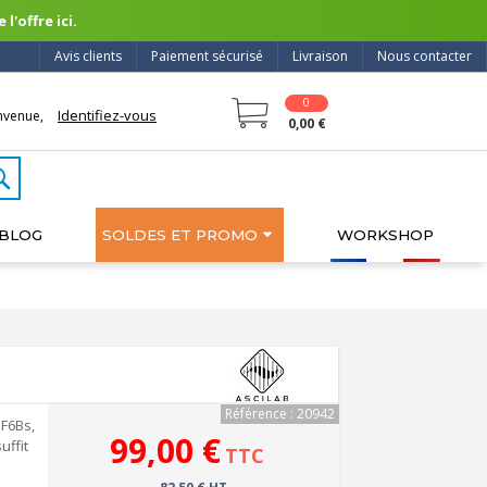
l'offre ici.
Avis clients
Paiement sécurisé
Livraison
Nous contacter
0
Identifiez-vous
nvenue,
0,00 €
BLOG
SOLDES ET PROMO
WORKSHOP
Référence : 20942
 F6Bs,
99,00 €
uffit
TTC