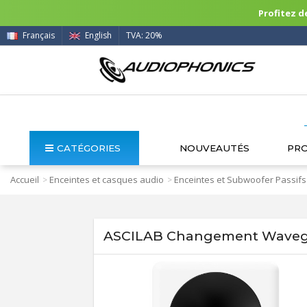
Profitez de
Français
English
TVA: 20%
CATÉGORIES
NOUVEAUTÉS
PR
Accueil
Enceintes et casques audio
Enceintes et Subwoofer Passifs
>
>
ASCILAB Changement Wavegui