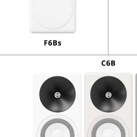
919,00 €
EVERSOLO DMP-A6 MASTER
EDITION GEN 2 Lecteur...
1 290,00 €
LUXSIN X9 DAC Amplificateur
Casque AK4191 +...
1 099,00 €