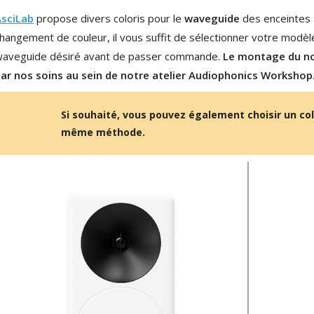
MKSX4 Enceinte Subwoofer...
179,90 €
149,00 €
AsciLab
propose divers coloris pour le
waveguide
des enceintes
hangement de couleur, il vous suffit de sélectionner votre modè
AUDIOPHONICS DA-S250NC
aveguide désiré avant de passer commande.
Le montage du no
Amplificateur Intégré...
649,00 €
ar nos soins au sein de notre atelier Audiophonics Workshop
579,00 €
FOSI AUDIO CA30
Si souhaité, vous pouvez également choisir un colo
Amplificateur 4 Voies pour...
159,99 €
même méthode.
135,99 €
AUDIOPHONICS DAW-S250NC
Amplificateur Intégré...
790,00 €
DAN CLARK AUDIO AEON 2
CLOSED NOIRE Casque...