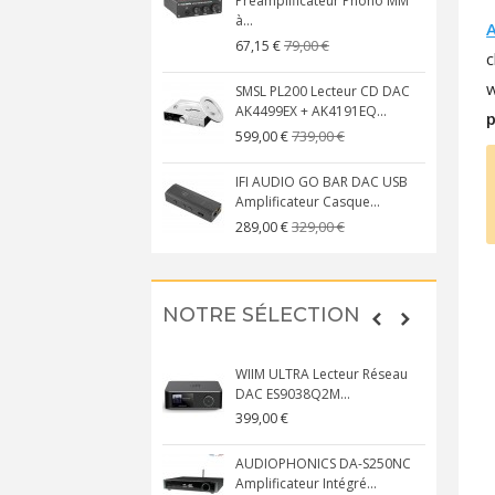
Préamplificateur Phono MM
à...
79,00 €
67,15 €
c
w
SMSL PL200 Lecteur CD DAC
AK4499EX + AK4191EQ...
p
739,00 €
599,00 €
IFI AUDIO GO BAR DAC USB
Amplificateur Casque...
329,00 €
289,00 €
NOTRE SÉLECTION
WIIM ULTRA Lecteur Réseau
DAC ES9038Q2M...
399,00 €
AUDIOPHONICS DA-S250NC
Amplificateur Intégré...