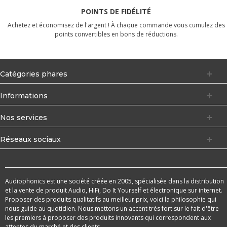
POINTS DE FIDÉLITÉ
Achetez et économisez de l'argent ! À chaque commande vous cumulez des
points convertibles en bons de réductions.
Catégories phares
Informations
Nos services
Réseaux sociaux
Audiophonics est une société créée en 2005, spécialisée dans la distribution
et la vente de produit Audio, HiFi, Do It Yourself et électronique sur internet.
Proposer des produits qualitatifs au meilleur prix, voici la philosophie qui
nous guide au quotidien. Nous mettons un accent très fort sur le fait d'être
les premiers à proposer des produits innovants qui correspondent aux
attentes du marché et des clients.