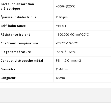
Facteur d'absorption
=0.5% @20°C
diélectrique
Épaisseur diélectrique
PB=5µm
Self-inductance
=15 nH
Résistance isolant
=100.000 MOhm@20°C
Coeficient température
-200°Cx10-6/°C
Plage température
-55°C à +85°C
Conductivité couche métal
PB =1.2 Ohm/cm2
Diamètre
Ø 44mm
Longueur
68mm