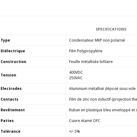
SPECIFICATIONS
Type
Condensateur MKP non polarisé
Diélectrique
Film Polypropylène
Construction
Feuille métallisée bifilaire
400VDC
Tension
250VAC
Electrodes
Aluminium métallisé déposé sous vide
Contacts
Film de zinc non inductif (projection t
Revêtement
Ruban en plastique bleu enveloppé et s
Pattes
Cuivre étamé OFC
Tolérance
+/- 5%