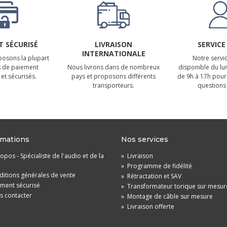
 SÉCURISÉ
LIVRAISON
SERVICE
INTERNATIONALE
osons la plupart
Notre servic
 de paiement
Nous livrons dans de nombreux
disponible du lu
et sécurisés.
pays et proposons différents
de 9h à 17h pour
transporteurs.
questions 
rmations
Nos services
opos - Spécialiste de l'audio et de la
»
Livraison
»
Programme de fidélité
itions générales de vente
»
Rétractation et SAV
ement sécurisé
»
Transformateur torique sur mesur
s contacter
»
Montage de câble sur mesure
»
Livraison offerte