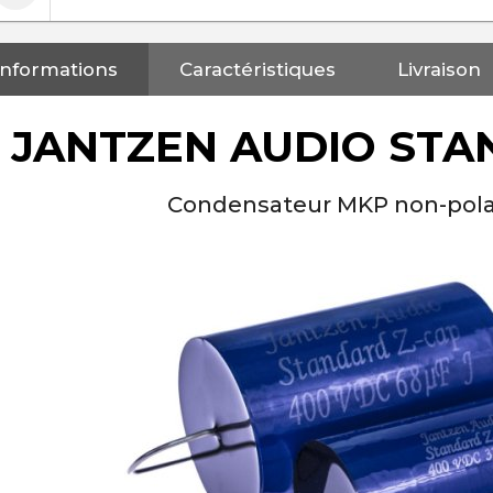
Informations
Caractéristiques
Livraison
JANTZEN AUDIO STA
Condensateur MKP non-pola
NEUTRIK NC3FXX Connecteur
XLR Femelle 3 Pôles...