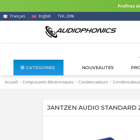
Profitez de
Français
English
TVA: 20%
CATÉGORIES
NOUVEAUTÉS
PR
Accueil
Composants électroniques
Condensateurs
Condensateur
>
>
>
JANTZEN AUDIO STANDARD Z