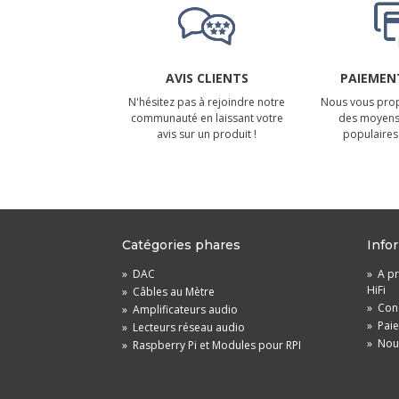
AVIS CLIENTS
PAIEMENT
N'hésitez pas à rejoindre notre
Nous vous prop
communauté en laissant votre
des moyens
avis sur un produit !
populaires 
Catégories phares
Info
»
DAC
»
A pr
HiFi
»
Câbles au Mètre
»
Cond
»
Amplificateurs audio
»
Pai
»
Lecteurs réseau audio
»
Nou
»
Raspberry Pi et Modules pour RPI