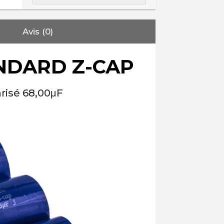
Avis (0)
NDARD Z-CAP
risé 68,00μF