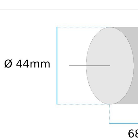
790,00 €
DAN CLARK AUDIO AEON 2
CLOSED NOIRE Casque...
919,00 €
EVERSOLO DMP-A6 MASTER
EDITION GEN 2 Lecteur...
1 290,00 €
LUXSIN X9 DAC Amplificateur
Casque AK4191 +...
1 099,00 €