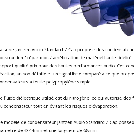
4,95 €
4,30 €
[GRADE B] DAYTON AUDIO
MKSX4 Enceinte Subwoofer...
179,90 €
149,00 €
AUDIOPHONICS DA-S250NC
Amplificateur Intégré...
a série Jantzen Audio Standard-Z Cap propose des condensateur
649,00 €
579,00 €
onstruction / réparation / amélioration de matériel haute fidélité
apport qualité prix pour des hautes performances audio. Ces con
FOSI AUDIO CA30
Amplificateur 4 Voies pour...
éaction, un son détaillé et un signal lisse comparé à ce que prop
159,99 €
135,99 €
ondensateurs à feuille polypropylène simple.
e fluide diélectrique utilisé est du nitrogène, ce qui autorise des
u condensateur tout en évitant les risques d'évaporation.
e modèle de condensateur Jantzen Audio Standard Z Cap possèd
AUDIOPHONICS DAW-S250NC
iamètre de Ø 44mm et une longueur de 68mm.
Amplificateur Intégré...