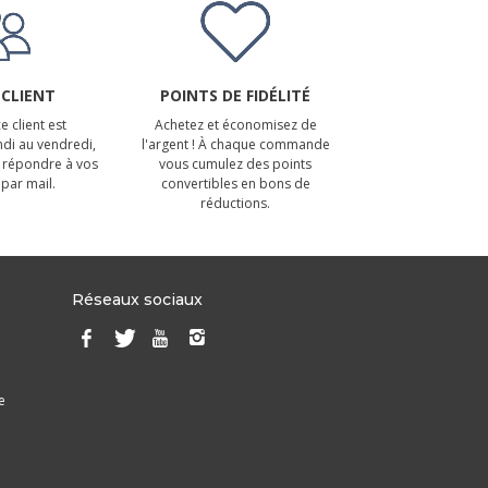
 CLIENT
POINTS DE FIDÉLITÉ
e client est
Achetez et économisez de
ndi au vendredi,
l'argent ! À chaque commande
 répondre à vos
vous cumulez des points
par mail.
convertibles en bons de
réductions.
Réseaux sociaux
e