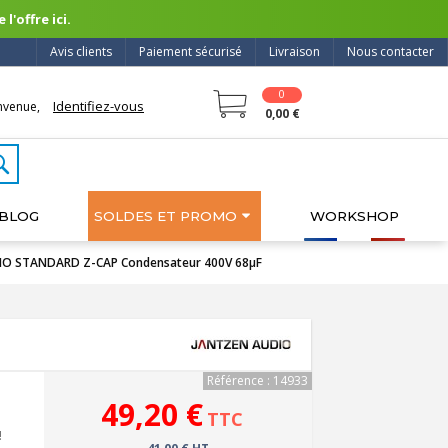
l'offre ici.
Avis clients
Paiement sécurisé
Livraison
Nous contacter
0
Identifiez-vous
nvenue,
0,00 €
BLOG
SOLDES ET PROMO
WORKSHOP
IO STANDARD Z-CAP Condensateur 400V 68µF
Référence : 14933
49,20 €
TTC
!