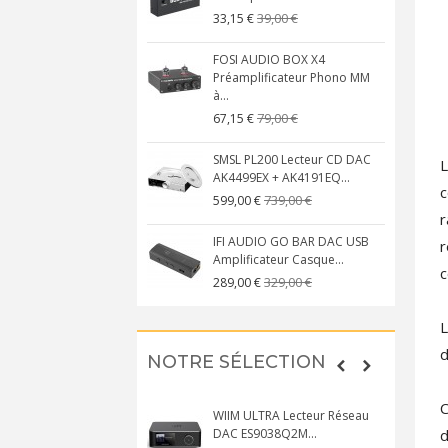
39,00 €
33,15 €
FOSI AUDIO BOX X4
Préamplificateur Phono MM
à...
79,00 €
67,15 €
SMSL PL200 Lecteur CD DAC
L
AK4499EX + AK4191EQ...
c
739,00 €
599,00 €
r
IFI AUDIO GO BAR DAC USB
r
Amplificateur Casque...
c
329,00 €
289,00 €
L
d
NOTRE SÉLECTION
C
WIIM ULTRA Lecteur Réseau
d
DAC ES9038Q2M...