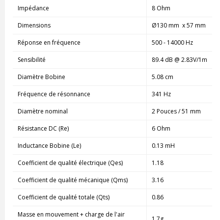
Impédance
8 Ohm
Dimensions
Ø130 mm x 57 mm
Réponse en fréquence
500 - 14000 Hz
Sensibilité
89.4 dB @ 2.83V/1m
Diamètre Bobine
5.08 cm
Fréquence de résonnance
341 Hz
Diamètre nominal
2 Pouces / 51 mm
Résistance DC (Re)
6 Ohm
Inductance Bobine (Le)
0.13 mH
Coefficient de qualité électrique (Qes)
1.18
Coefficient de qualité mécanique (Qms)
3.16
Coefficient de qualité totale (Qts)
0.86
Masse en mouvement + charge de l'air
1.7g