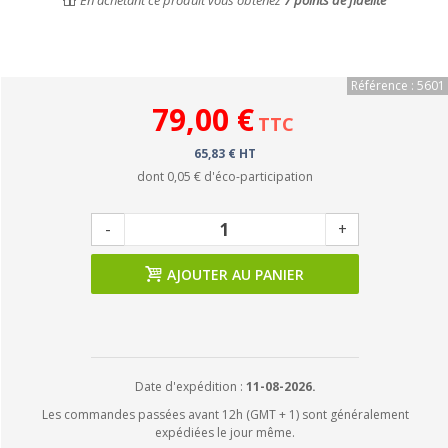
En achetant ce produit vous obtenez
7
points de fidélité
Référence : 5601
79,00 €
TTC
65,83 € HT
dont
0,05 €
d'éco-participation
-
+
AJOUTER AU PANIER
Date d'expédition :
11-08-2026.
Les commandes passées avant 12h (GMT + 1) sont généralement
expédiées le jour même.