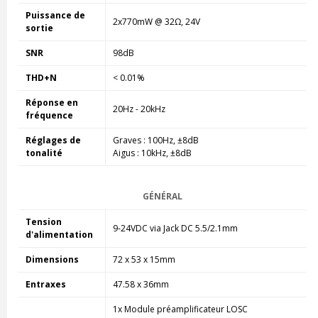
Puissance de
2x770mW @ 32Ω, 24V
sortie
SNR
98dB
THD+N
< 0.01%
Réponse en
20Hz - 20kHz
fréquence
Réglages de
Graves : 100Hz, ±8dB
tonalité
Aigus : 10kHz, ±8dB
GÉNÉRAL
Tension
9-24VDC via Jack DC 5.5/2.1mm
d'alimentation
Dimensions
72 x 53 x 15mm
Entraxes
47.58 x 36mm
1x Module préamplificateur LOSC