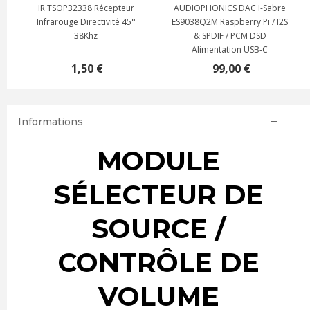
AUDIOPHONICS DAC I-Sabre
Télécommande Infrarouge
ES9038Q2M Raspberry Pi / I2S
pour EVO-SABRE / RaspDac
& SPDIF / PCM DSD
Mini LCD 38kHz
Alimentation USB-C
99,00 €
5,90 €
Informations
MODULE
SÉLECTEUR DE
SOURCE /
CONTRÔLE DE
VOLUME