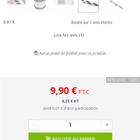
2.0
/
5
Basée sur
1
avis clients.
Lire les avis (1)
Aucun point de fidélité pour ce produit.
Référence : 10655
9,90 €
TTC
8,25 € HT
dont
0,01 €
d'éco-participation
-
+
AJOUTER AU PANIER