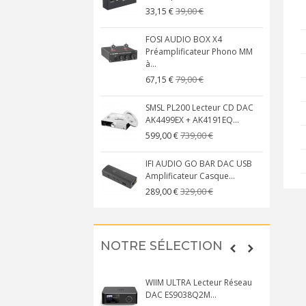
39,00 €
33,15 €
FOSI AUDIO BOX X4
Préamplificateur Phono MM
à...
79,00 €
67,15 €
SMSL PL200 Lecteur CD DAC
AK4499EX + AK4191EQ...
739,00 €
599,00 €
IFI AUDIO GO BAR DAC USB
Amplificateur Casque...
329,00 €
289,00 €
NOTRE SÉLECTION
WIIM ULTRA Lecteur Réseau
DAC ES9038Q2M...