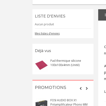
LISTE D'ENVIES
Aucun produit
Mes listes d'envies
C
Déjà vus
n
Pad thermique silicone
100x100x4mm (Unité)
A
p
m
PROMOTIONS
L
FOSI AUDIO BOX X1
Préamplificateur Phono MM