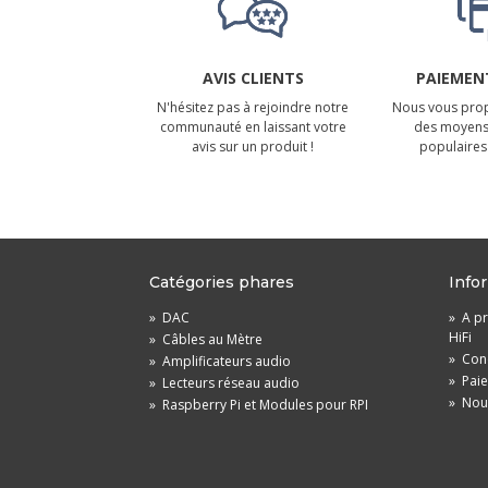
AVIS CLIENTS
PAIEMENT
N'hésitez pas à rejoindre notre
Nous vous prop
communauté en laissant votre
des moyens
avis sur un produit !
populaires 
Catégories phares
Info
»
DAC
»
A pr
HiFi
»
Câbles au Mètre
»
Cond
»
Amplificateurs audio
»
Pai
»
Lecteurs réseau audio
»
Nou
»
Raspberry Pi et Modules pour RPI