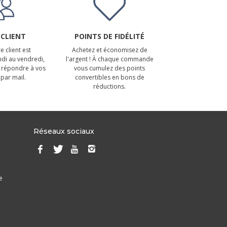
 CLIENT
POINTS DE FIDÉLITÉ
e client est
Achetez et économisez de
ndi au vendredi,
l'argent ! À chaque commande
 répondre à vos
vous cumulez des points
par mail.
convertibles en bons de
réductions.
Réseaux sociaux
e