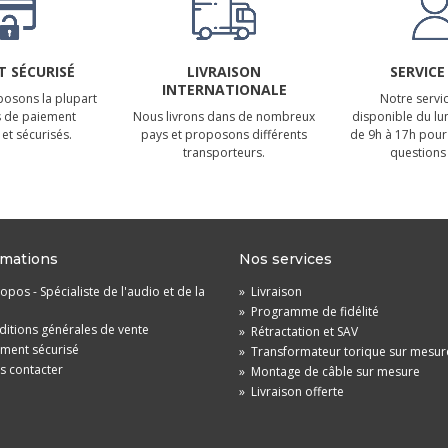
 SÉCURISÉ
LIVRAISON
SERVICE
INTERNATIONALE
osons la plupart
Notre servic
 de paiement
Nous livrons dans de nombreux
disponible du lu
et sécurisés.
pays et proposons différents
de 9h à 17h pour
transporteurs.
questions 
rmations
Nos services
opos - Spécialiste de l'audio et de la
»
Livraison
»
Programme de fidélité
itions générales de vente
»
Rétractation et SAV
ement sécurisé
»
Transformateur torique sur mesur
s contacter
»
Montage de câble sur mesure
»
Livraison offerte