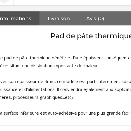
Informations
Livraison
Avis (0)
Pad de pâte thermique
e pad de pâte thermique bénéficie d'une épaisseur conséquente 
écessitant une dissipation importante de chaleur.
vec son épaisseur de 4mm, ce modèle est particulièrement adapt
uissance et d'alimentations. Il conviendra également aux applicat
ères, processeurs graphiques...etc).
a surface inférieure est auto-adhésive pour une plus grande facilité
NEUTRIK NC3FXX Connecteur
XLR Femelle 3 Pôles...