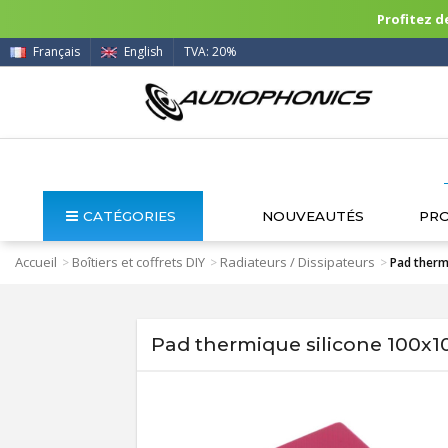
Profitez de
Français
English
TVA: 20%
CATÉGORIES
NOUVEAUTÉS
PR
Accueil
Boîtiers et coffrets DIY
Radiateurs / Dissipateurs
>
>
>
Pad therm
Pad thermique silicone 100x