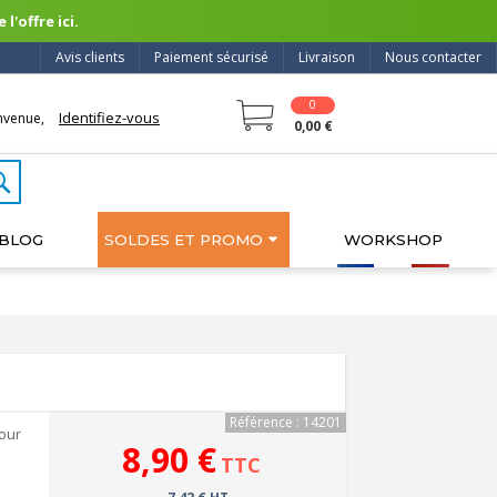
l'offre ici.
Avis clients
Paiement sécurisé
Livraison
Nous contacter
0
Identifiez-vous
nvenue,
0,00 €
BLOG
SOLDES ET PROMO
WORKSHOP
Référence : 14201
our
8,90 €
TTC