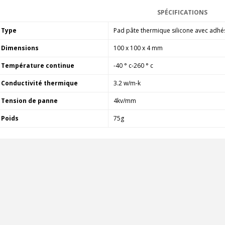
4,95 €
4,30 €
SPÉCIFICATIONS
[GRADE B] DAYTON AUDIO
Type
Pad pâte thermique silicone avec adhés
MKSX4 Enceinte Subwoofer...
Dimensions
100 x 100 x 4 mm
179,90 €
149,00 €
Température continue
-40 ° c-260 ° c
AUDIOPHONICS DA-S250NC
Amplificateur Intégré...
Conductivité thermique
3.2 w/m-k
649,00 €
579,00 €
Tension de panne
4kv/mm
FOSI AUDIO CA30
Poids
75g
Amplificateur 4 Voies pour...
159,99 €
135,99 €
AUDIOPHONICS DAW-S250NC
Amplificateur Intégré...