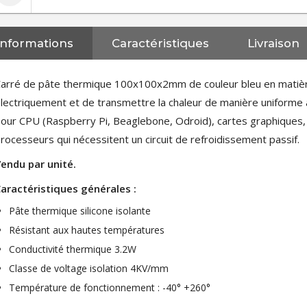
Informations
Caractéristiques
Livraison
arré de pâte thermique 100x100x2mm de couleur bleu en matière
lectriquement et de transmettre la chaleur de manière uniforme à
our CPU (Raspberry Pi, Beaglebone, Odroid), cartes graphiques,
rocesseurs qui nécessitent un circuit de refroidissement passif.
endu par unité.
aractéristiques générales :
Pâte thermique silicone isolante
Résistant aux hautes températures
Conductivité thermique 3.2W
Classe de voltage isolation 4KV/mm
Température de fonctionnement : -40° +260°
NEUTRIK NC3FXX Connecteur
XLR Femelle 3 Pôles...