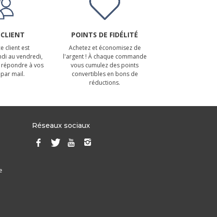
 CLIENT
POINTS DE FIDÉLITÉ
e client est
Achetez et économisez de
ndi au vendredi,
l'argent ! À chaque commande
 répondre à vos
vous cumulez des points
par mail.
convertibles en bons de
réductions.
Réseaux sociaux
e