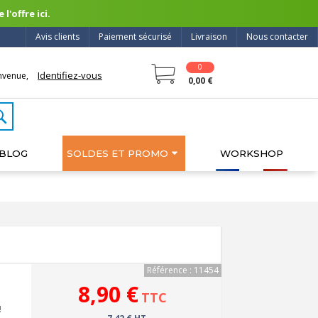
l'offre ici.
Avis clients
Paiement sécurisé
Livraison
Nous contacter
0
Identifiez-vous
nvenue,
0,00 €
BLOG
SOLDES ET PROMO
WORKSHOP
Référence : 11454
8,90 €
TTC
!