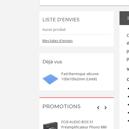
LISTE D'ENVIES
Aucun produit
C
Mes listes d'envies
é
p
p
Déjà vus
V
Pad thermique silicone
C
100x100x2mm (Unité)
PROMOTIONS
FOSI AUDIO BOX X1
Préamplificateur Phono MM