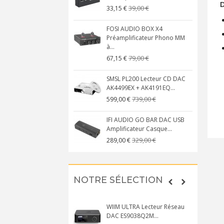
D
39,00 €
33,15 €
FOSI AUDIO BOX X4
Préamplificateur Phono MM
à...
79,00 €
67,15 €
SMSL PL200 Lecteur CD DAC
AK4499EX + AK4191EQ...
739,00 €
599,00 €
IFI AUDIO GO BAR DAC USB
Amplificateur Casque...
329,00 €
289,00 €
NOTRE SÉLECTION
WIIM ULTRA Lecteur Réseau
DAC ES9038Q2M...