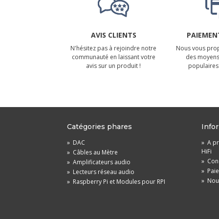
AVIS CLIENTS
PAIEMENT
N'hésitez pas à rejoindre notre
Nous vous prop
communauté en laissant votre
des moyens
avis sur un produit !
populaires 
Catégories phares
Info
»
DAC
»
A pr
HiFi
»
Câbles au Mètre
»
Cond
»
Amplificateurs audio
»
Pai
»
Lecteurs réseau audio
»
Nou
»
Raspberry Pi et Modules pour RPI