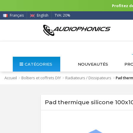
Profitez de
Français
English
TVA: 20%
CATÉGORIES
NOUVEAUTÉS
PR
Accueil
Boîtiers et coffrets DIY
Radiateurs / Dissipateurs
>
>
>
Pad therm
Pad thermique silicone 100x