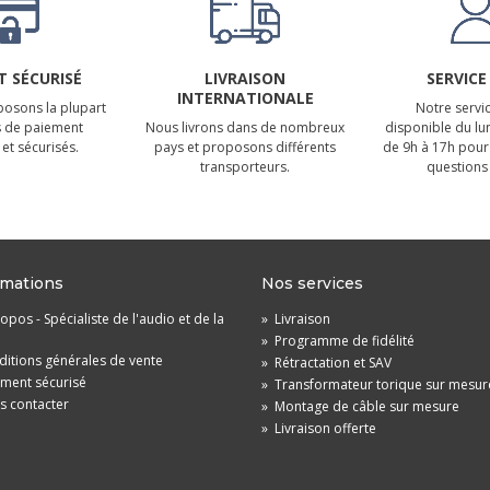
 SÉCURISÉ
LIVRAISON
SERVICE
INTERNATIONALE
osons la plupart
Notre servic
 de paiement
Nous livrons dans de nombreux
disponible du lu
et sécurisés.
pays et proposons différents
de 9h à 17h pour
transporteurs.
questions 
rmations
Nos services
opos - Spécialiste de l'audio et de la
»
Livraison
»
Programme de fidélité
itions générales de vente
»
Rétractation et SAV
ement sécurisé
»
Transformateur torique sur mesur
s contacter
»
Montage de câble sur mesure
»
Livraison offerte