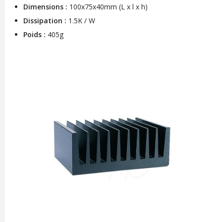
Dimensions :
100x75x40mm (L x l x h)
Dissipation :
1.5K
/ W
Poids :
405g