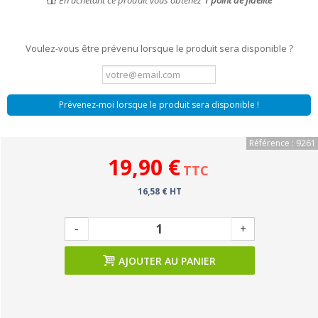
En achetant ce produit vous obtenez
1
point de fidélité
Voulez-vous être prévenu lorsque le produit sera disponible ?
Prévenez-moi lorsque le produit sera disponible !
Référence : 9261
19,90 €
TTC
16,58 € HT
-
+
AJOUTER AU PANIER