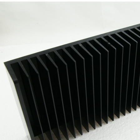
4,95 €
4,30 €
[GRADE B] DAYTON AUDIO
MKSX4 Enceinte Subwoofer...
179,90 €
149,00 €
AUDIOPHONICS DA-S250NC
Amplificateur Intégré...
649,00 €
579,00 €
FOSI AUDIO CA30
Amplificateur 4 Voies pour...
159,99 €
135,99 €
AUDIOPHONICS DAW-S250NC
Amplificateur Intégré...