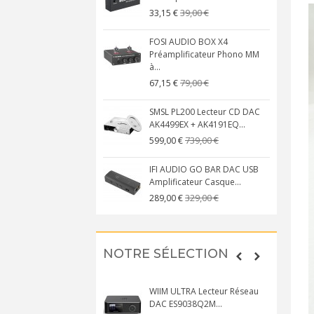
39,00 €
33,15 €
FOSI AUDIO BOX X4
Préamplificateur Phono MM
à...
79,00 €
67,15 €
SMSL PL200 Lecteur CD DAC
AK4499EX + AK4191EQ...
739,00 €
599,00 €
IFI AUDIO GO BAR DAC USB
Amplificateur Casque...
329,00 €
289,00 €
NOTRE SÉLECTION
WIIM ULTRA Lecteur Réseau
DAC ES9038Q2M...