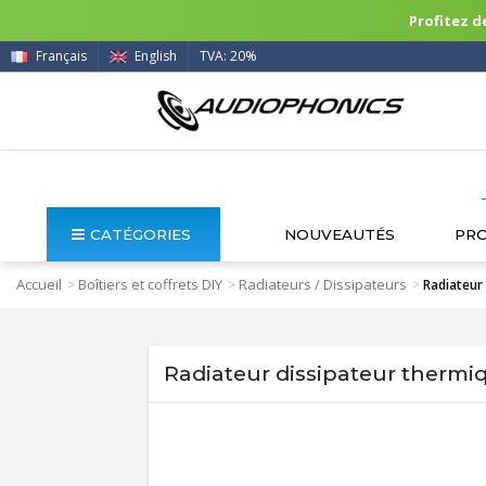
Profitez de
Français
English
TVA: 20%
CATÉGORIES
NOUVEAUTÉS
PR
Accueil
Boîtiers et coffrets DIY
Radiateurs / Dissipateurs
>
>
>
Radiateur
Radiateur dissipateur thermi