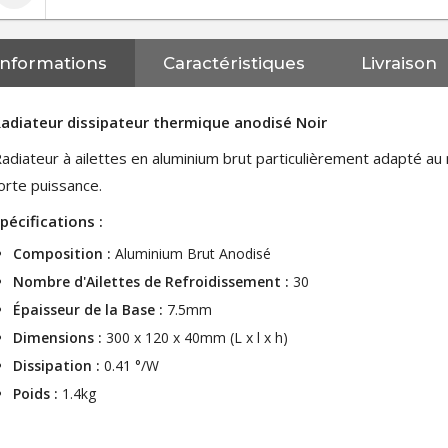
Informations
Caractéristiques
Livraison
adiateur dissipateur thermique anodisé Noir
adiateur à ailettes en aluminium brut particulièrement adapté a
orte puissance.
pécifications :
Composition :
Aluminium Brut Anodisé
Nombre d'Ailettes de Refroidissement :
30
Épaisseur de la Base :
7.5mm
Dimensions :
300 x 120 x 40mm (L x l x h)
Dissipation :
0.41 °/W
Poids :
1.4kg
NEUTRIK NC3FXX Connecteur
XLR Femelle 3 Pôles...