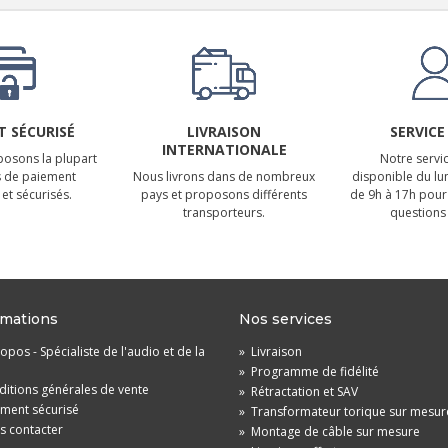
 SÉCURISÉ
LIVRAISON
SERVICE
INTERNATIONALE
osons la plupart
Notre servic
 de paiement
Nous livrons dans de nombreux
disponible du lu
et sécurisés.
pays et proposons différents
de 9h à 17h pour
transporteurs.
questions 
rmations
Nos services
opos - Spécialiste de l'audio et de la
»
Livraison
»
Programme de fidélité
itions générales de vente
»
Rétractation et SAV
ement sécurisé
»
Transformateur torique sur mesur
s contacter
»
Montage de câble sur mesure