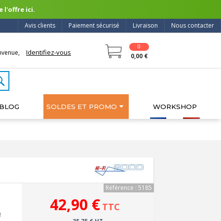
l'offre ici.
Avis clients
Paiement sécurisé
Livraison
Nous contacter
0
Identifiez-vous
nvenue,
0,00 €
BLOG
SOLDES ET PROMO
WORKSHOP
Référence : 5185
42,90 €
TTC
!