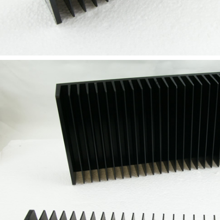
790,00 €
DAN CLARK AUDIO AEON 2
CLOSED NOIRE Casque...
919,00 €
EVERSOLO DMP-A6 MASTER
EDITION GEN 2 Lecteur...
1 290,00 €
LUXSIN X9 DAC Amplificateur
Casque AK4191 +...
1 099,00 €