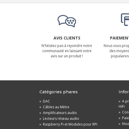
AVIS CLIENTS
PAIEMENT
N'hésitez pas à rejoindre notre
Nous vous prop
communauté en laissant votre
des moyens
avis sur un produit !
populaires 
Catégories phares
Info
»
DAC
»
A pr
HiFi
»
Câbles au Mètre
»
Cond
»
Amplificateurs audio
»
Pai
»
Lecteurs réseau audio
»
Nou
»
Raspberry Pi et Modules pour RPI