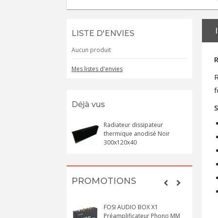
LISTE D'ENVIES
Aucun produit
R
Mes listes d'envies
R
f
Déjà vus
S
Radiateur dissipateur
thermique anodisé Noir
300x120x40
PROMOTIONS
FOSI AUDIO BOX X1
Préamplificateur Phono MM