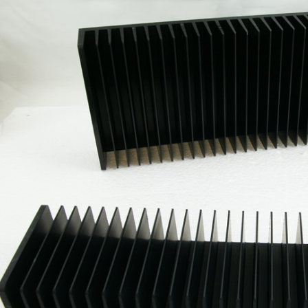
EVERSOLO DMP-A6 MASTER
EDITION GEN 2 Lecteur...
1 290,00 €
LUXSIN X9 DAC Amplificateur
Casque AK4191 +...
1 099,00 €