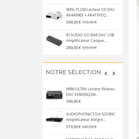
SMSL PL200 Lecteur CD DAC
AK4499EX + AK4191EQ...
739,00 €
599,00 €
IFI AUDIO GO BAR DAC USB
Amplificateur Casque...
329,00 €
289,00 €
NOTRE SÉLECTION
WIIM ULTRA Lecteur Réseau
DAC ES9038Q2M...
399,00 €
AUDIOPHONICS DA-S250NC
Amplificateur Intégré...
649,00 €
579,00 €