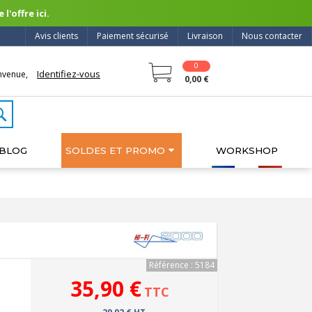
l'offre ici.
Avis clients
Paiement sécurisé
Livraison
Nous contacter
0
Identifiez-vous
nvenue,
0,00 €
BLOG
SOLDES ET PROMO
WORKSHOP
Référence : 5184
35,90 €
TTC