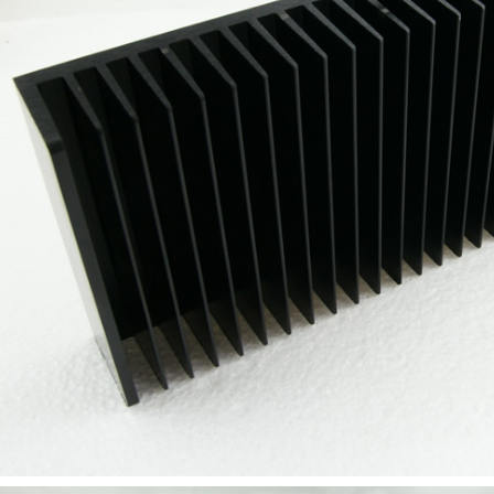
AUDIOPHONICS DA-S250NC
Amplificateur Intégré...
649,00 €
579,00 €
FOSI AUDIO CA30
Amplificateur 4 Voies pour...
159,99 €
135,99 €
AUDIOPHONICS DAW-S250NC
Amplificateur Intégré...
790,00 €
DAN CLARK AUDIO AEON 2
CLOSED NOIRE Casque...
919,00 €