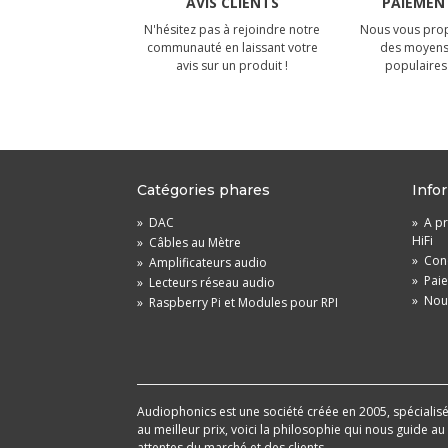
AVIS CLIENTS
PAIEMENT
N'hésitez pas à rejoindre notre
Nous vous prop
communauté en laissant votre
des moyens
avis sur un produit !
populaires 
Catégories phares
Info
»
DAC
»
A pr
HiFi
»
Câbles au Mètre
»
Cond
»
Amplificateurs audio
»
Pai
»
Lecteurs réseau audio
»
Nou
»
Raspberry Pi et Modules pour RPI
Audiophonics est une société créée en 2005, spécialisée 
au meilleur prix, voici la philosophie qui nous guide a
attentes du marché et des clients.