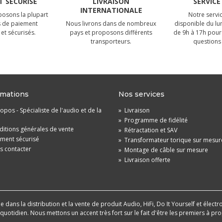
 SÉCURISÉ
LIVRAISON
SERVICE
INTERNATIONALE
osons la plupart
Notre servic
 de paiement
Nous livrons dans de nombreux
disponible du lu
et sécurisés.
pays et proposons différents
de 9h à 17h pour
transporteurs.
questions 
rmations
Nos services
opos - Spécialiste de l'audio et de la
»
Livraison
»
Programme de fidélité
itions générales de vente
»
Rétractation et SAV
ement sécurisé
»
Transformateur torique sur mesur
s contacter
»
Montage de câble sur mesure
»
Livraison offerte
dans la distribution et la vente de produit Audio, HiFi, Do It Yourself et électr
u quotidien. Nous mettons un accent très fort sur le fait d'être les premiers à