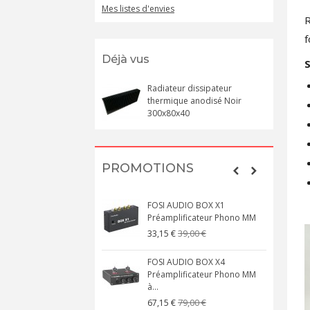
Mes listes d'envies
R
f
Déjà vus
S
Radiateur dissipateur
thermique anodisé Noir
300x80x40
PROMOTIONS
FOSI AUDIO BOX X1
Préamplificateur Phono MM
39,00 €
33,15 €
FOSI AUDIO BOX X4
Préamplificateur Phono MM
à...
79,00 €
67,15 €