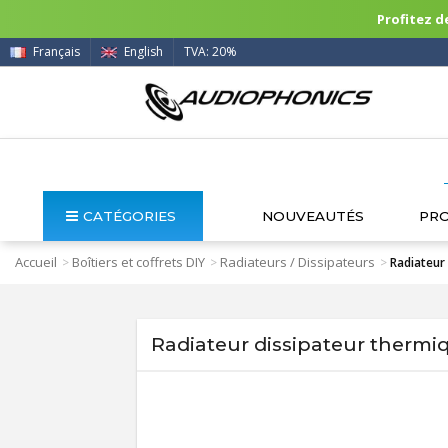
Profitez de
Français
English
TVA: 20%
CATÉGORIES
NOUVEAUTÉS
PR
Accueil
Boîtiers et coffrets DIY
Radiateurs / Dissipateurs
>
>
>
Radiateur
Radiateur dissipateur thermi