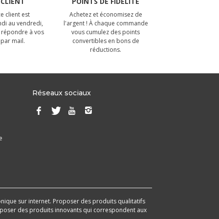
 CLIENT
POINTS DE FIDÉLITÉ
e client est
Achetez et économisez de
ndi au vendredi,
l'argent ! À chaque commande
 répondre à vos
vous cumulez des points
par mail.
convertibles en bons de
réductions.
Réseaux sociaux
e
onique sur internet. Proposer des produits qualitatifs
 proposer des produits innovants qui correspondent aux