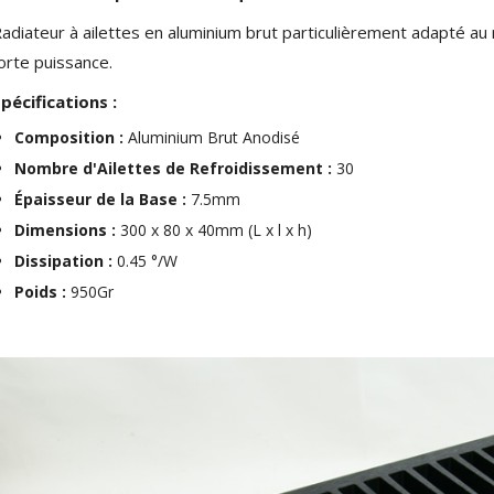
adiateur à ailettes en aluminium brut particulièrement adapté a
orte puissance.
pécifications :
Composition :
Aluminium Brut Anodisé
Nombre d'Ailettes de Refroidissement :
30
Épaisseur de la Base :
7.5mm
Dimensions :
300 x 80 x 40mm (L x l x h)
Dissipation :
0.45 °/W
Poids :
950Gr
NEUTRIK NC3FXX Connecteur
XLR Femelle 3 Pôles...
4,95 €
4,30 €
[GRADE B] DAYTON AUDIO
MKSX4 Enceinte Subwoofer...
179,90 €
149,00 €