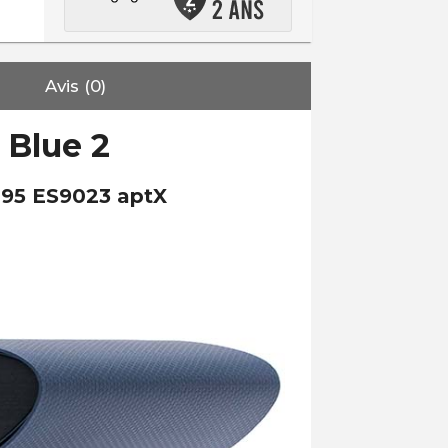
Avis (0)
 Blue 2
095 ES9023 aptX