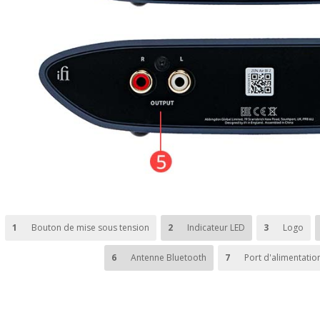
1
Bouton de mise sous tension
2
Indicateur LED
3
Logo
6
Antenne Bluetooth
7
Port d'alimentatio