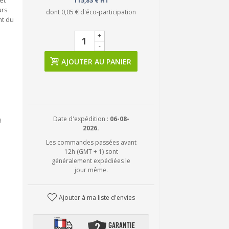
et
115,83 € HT
urs
dont
0,05 €
d'éco-participation
nt du
+
-
AJOUTER AU PANIER
Date d'expédition :
06-08-
!
2026.
Les commandes passées avant
12h (GMT + 1) sont
généralement expédiées le
jour même.
Ajouter à ma liste d'envies