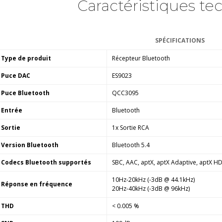
Caractéristiques te
SPÉCIFICATIONS
Type de produit
Récepteur Bluetooth
Puce DAC
ES9023
Puce Bluetooth
QCC3095
Entrée
Bluetooth
Sortie
1x Sortie RCA
Version Bluetooth
Bluetooth 5.4
Codecs Bluetooth supportés
SBC, AAC, aptX, aptX Adaptive, aptX H
10Hz-20kHz (-3dB @ 44.1kHz)​
Réponse en fréquence
20Hz-40kHz (-3dB @ 96kHz)
THD
< 0.005 %