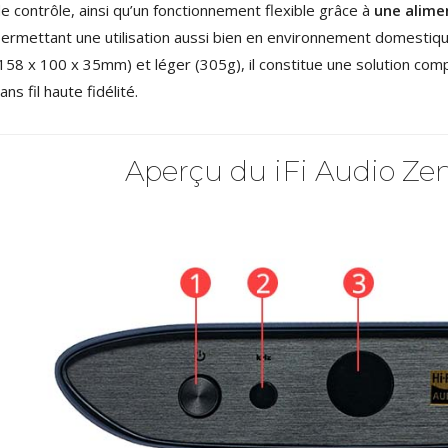
e contrôle, ainsi qu’un fonctionnement flexible grâce à
une alimen
AUDIOPHONICS DAW-S250NC
Amplificateur Intégré...
ermettant une utilisation aussi bien en environnement domestiqu
790,00 €
158 x 100 x 35mm) et léger (305g), il constitue une solution co
ans fil haute fidélité.
DAN CLARK AUDIO AEON 2
CLOSED NOIRE Casque...
919,00 €
Aperçu du iFi Audio Zen
EVERSOLO DMP-A6 MASTER
EDITION GEN 2 Lecteur...
1 290,00 €
LUXSIN X9 DAC Amplificateur
Casque AK4191 +...
1 099,00 €