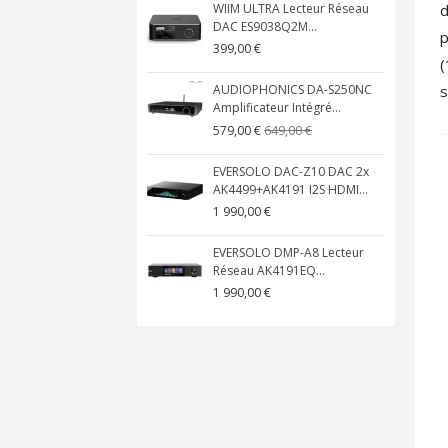
d
WIIM ULTRA Lecteur Réseau
DAC ES9038Q2M...
p
399,00 €
(
s
AUDIOPHONICS DA-S250NC
Amplificateur Intégré...
649,00 €
579,00 €
EVERSOLO DAC-Z10 DAC 2x
AK4499+AK4191 I2S HDMI...
1 990,00 €
EVERSOLO DMP-A8 Lecteur
Réseau AK4191EQ...
1 990,00 €