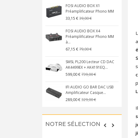
FOSI AUDIO BOX X1
Préamplificateur Phono MM
39,00 €
33,15 €
FOSI AUDIO BOX X4
Préamplificateur Phono MM
a
à...
79,00 €
é
67,15 €
SMSL PL200 Lecteur CD DAC
s
AK4499EX + AK4191EQ...
c
739,00 €
599,00 €
IFI AUDIO GO BAR DAC USB
L
Amplificateur Casque...
329,00 €
289,00 €
I
s
NOTRE SÉLECTION
j
j