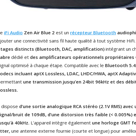
NEUTRIK NC3FXX Connecteur
XLR Femelle 3 Pôles...
4,95 €
4,30 €
[GRADE B] DAYTON AUDIO
Le
iFi Audio
Zen Air Blue 2
est un
récepteur Bluetooth
audiophi
MKSX4 Enceinte Subwoofer...
jouter une connectivité sans fil haute qualité à tout système HiFi.
179,90 €
149,00 €
tages distincts (Bluetooth, DAC, amplification)
intégrant un c
AUDIOPHONICS DA-S250NC
Sabre
dédié et
des amplificateurs opérationnels propriétaires 
Amplificateur Intégré...
ignal optimisé à chaque étape. Compatible avec le
Bluetooth 5.4
649,00 €
579,00 €
odecs incluant aptX Lossless, LDAC, LHDC/HWA, aptX Adaptive
FOSI AUDIO CA30
permettant
une transmission jusqu’en 24bit 96kHz et des déb
Amplificateur 4 Voies pour...
ossless.
159,99 €
135,99 €
l dispose
d’une sortie analogique RCA stéréo (2.1V RMS) avec
ignal/bruit de 109dB, d’une distorsion très faible (< 0.005%
usqu’à 40kHz.
L’appareil intègre également
une horloge GMT fe
itter,
une antenne externe fournie (courte et longue) pour amélior