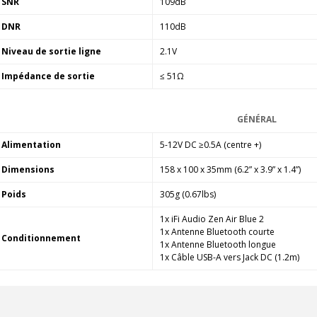
SNR
109dB
DNR
110dB
Niveau de sortie ligne
2.1V
Impédance de sortie
≤ 51Ω
GÉNÉRAL
Alimentation
5-12V DC ≥0.5A (centre +)​
Dimensions
158 x 100 x 35mm (6.2” x 3.9” x 1.4”)​
Poids
305g (0.67lbs)
1x iFi Audio Zen Air Blue 2
1x Antenne Bluetooth courte
Conditionnement
1x Antenne Bluetooth longue
1x Câble USB-A vers Jack DC (1.2m)