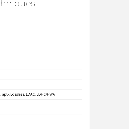
chniques
D, aptX ​Lossless, LDAC, LDHC/HWA