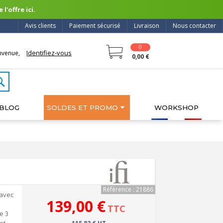
l'offre ici.
Avis clients
Paiement sécurisé
Livraison
Nous contacter
0
Identifiez-vous
nvenue,
0,00 €
BLOG
SOLDES ET PROMO
WORKSHOP
Référence : 21886
 avec
139,00 €
TTC
e 3