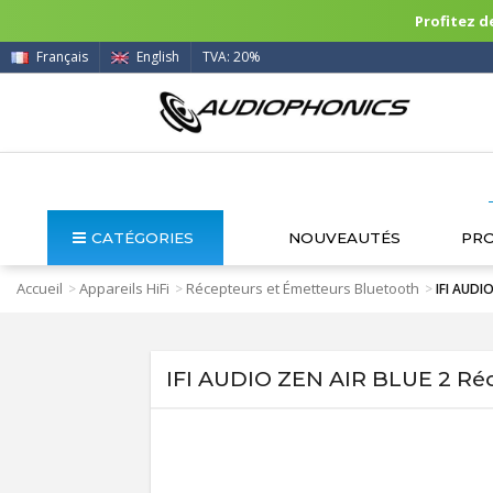
Profitez de
Français
English
TVA: 20%
CATÉGORIES
NOUVEAUTÉS
PR
Accueil
Appareils HiFi
Récepteurs et Émetteurs Bluetooth
>
>
>
IFI AUDI
IFI AUDIO ZEN AIR BLUE 2 Ré