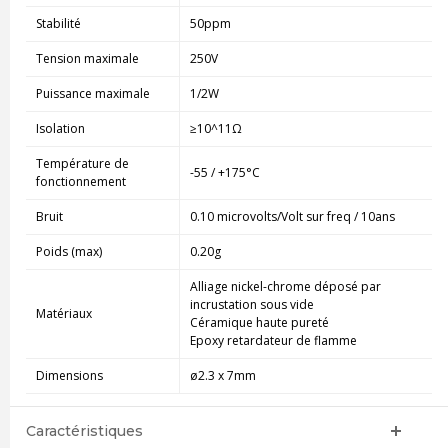
Stabilité
50ppm
Tension maximale
250V
Puissance maximale
1/2W
Isolation
≥10^11Ω
Température de
-55 / +175°C
fonctionnement
Bruit
0.10 microvolts/Volt sur freq / 10ans
Poids (max)
0.20g
Alliage nickel-chrome déposé par
incrustation sous vide
Matériaux
Céramique haute pureté
Epoxy retardateur de flamme
Dimensions
ø2.3 x 7mm
Caractéristiques