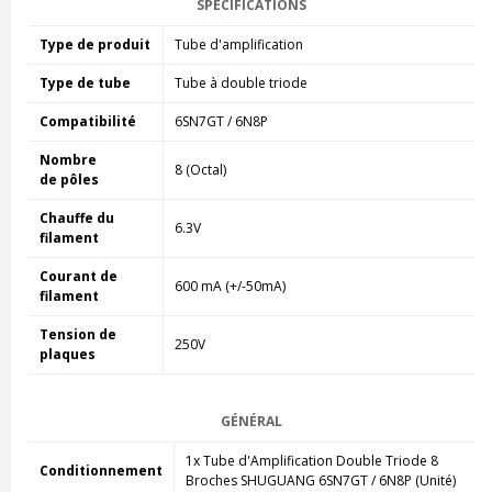
SPÉCIFICATIONS
Type de produit
Tube d'amplification
Type de tube
Tube à double triode
Compatibilité
6SN7GT / 6N8P
Nombre
8 (Octal)
de
pôles
Chauffe du
6.3V
filament
Courant de
600 mA (+/-50mA)
filament
Tension de
250V
plaques
GÉNÉRAL
1x Tube d'Amplification Double Triode 8
Conditionnement
Broches
SHUGUANG 6SN7GT / 6N8P
(Unité)