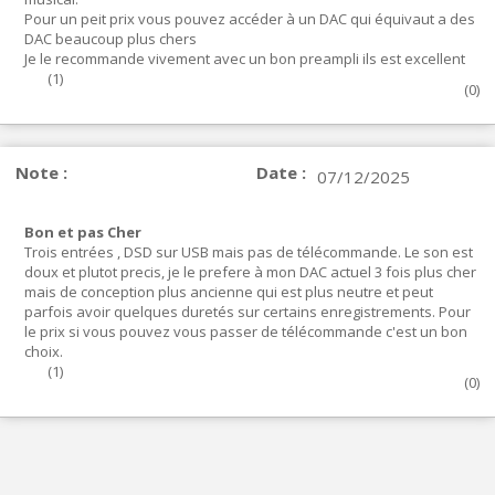
Pour un peit prix vous pouvez accéder à un DAC qui équivaut a des
DAC beaucoup plus chers
Je le recommande vivement avec un bon preampli ils est excellent
(
1
)
(
0
)
Note :
Date :
07/12/2025
Bon et pas Cher
Trois entrées , DSD sur USB mais pas de télécommande. Le son est
doux et plutot precis, je le prefere à mon DAC actuel 3 fois plus cher
mais de conception plus ancienne qui est plus neutre et peut
parfois avoir quelques duretés sur certains enregistrements. Pour
le prix si vous pouvez vous passer de télécommande c'est un bon
choix.
(
1
)
(
0
)