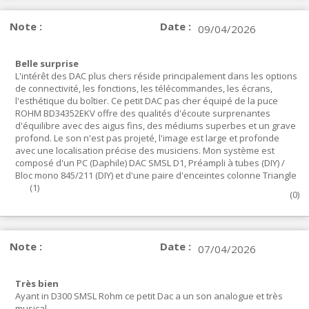
Note :
Date :
09/04/2026
Belle surprise
L'intérêt des DAC plus chers réside principalement dans les options
de connectivité, les fonctions, les télécommandes, les écrans,
l'esthétique du boîtier. Ce petit DAC pas cher équipé de la puce
ROHM BD34352EKV offre des qualités d'écoute surprenantes
d'équilibre avec des aigus fins, des médiums superbes et un grave
profond. Le son n'est pas projeté, l'image est large et profonde
avec une localisation précise des musiciens. Mon système est
composé d'un PC (Daphile) DAC SMSL D1, Préampli à tubes (DIY) /
Bloc mono 845/211 (DIY) et d'une paire d'enceintes colonne Triangle
(
1
)
(
0
)
Note :
Date :
07/04/2026
Très bien
Ayant in D300 SMSL Rohm ce petit Dac a un son analogue et très
musical.