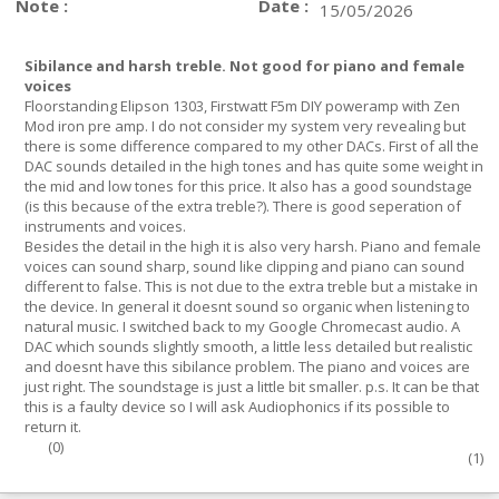
Note :
Date :
15/05/2026
Sibilance and harsh treble. Not good for piano and female
voices
Floorstanding Elipson 1303, Firstwatt F5m DIY poweramp with Zen
Mod iron pre amp. I do not consider my system very revealing but
there is some difference compared to my other DACs. First of all the
DAC sounds detailed in the high tones and has quite some weight in
the mid and low tones for this price. It also has a good soundstage
(is this because of the extra treble?). There is good seperation of
instruments and voices.
Besides the detail in the high it is also very harsh. Piano and female
voices can sound sharp, sound like clipping and piano can sound
different to false. This is not due to the extra treble but a mistake in
the device. In general it doesnt sound so organic when listening to
natural music. I switched back to my Google Chromecast audio. A
DAC which sounds slightly smooth, a little less detailed but realistic
and doesnt have this sibilance problem. The piano and voices are
just right. The soundstage is just a little bit smaller. p.s. It can be that
this is a faulty device so I will ask Audiophonics if its possible to
return it.
(
0
)
(
1
)