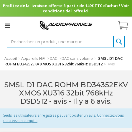
Profitez de la livraison offerte à partir de 149€ TTC d'achat ! Voir
conditions de l'offre ici.
Accueil
Appareils HiFi
DAC
DAC sans volume
SMSL D1 DAC
>
>
>
>
ROHM BD34352EKV XMOS XU316 32bit 768kHz DSD512
>
Avis
SMSL D1 DAC ROHM BD34352EKV
XMOS XU316 32bit 768kHz
DSD512 - avis
- Il y a 6 avis.
Seuls les utilisateurs enregistrés peuvent poster un avis.
Connectez-vous
ou créez un compte
.