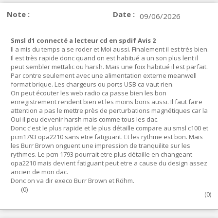
Note :
Date :
09/06/2026
Smsl d1 connecté a lecteur cd en spdif Avis 2
Il a mis du temps a se roder et Moi aussi. Finalement il est très bien.
Il est très rapide donc quand on est habitué a un son plus lent il
peut sembler mettalic ou harsh. Mais une foix habitué il est parfait.
Par contre seulement avec une alimentation externe meanwell
format brique. Les chargeurs ou ports USB ca vaut rien.
On peut écouter les web radio ca passe bien les bon
enregistrement rendent bien et les moins bons aussi. Il faut faire
attention a pas le mettre près de perturbations magnétiques car la
Oui il peu devenir harsh mais comme tous les dac.
Donc c'est le plus rapide et le plus détaille compare au smsl c100 et
pcm1793 opa2210 sans etre fatiguant. Et les rythme est bon. Mais
les Burr Brown onguent une impression de tranquilite sur les
rythmes. Le pcm 1793 pourrait etre plus détaille en changeant
opa2210 mais devient fatiguant peut etre a cause du design assez
ancien de mon dac.
Donc on va dir execo Burr Brown et Röhm.
(
0
)
(
0
)