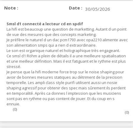
Note :
Date :
30/05/2026
Smsl d1 connecté a lecteur cd en spdif
La hifi est beaucoup une question de marketting. Autant d un point
de vue des mesures que des concepts marketing.
Je préfère le naturel d un dac pcm1793 avec opa2210 alimente avec
son alimentation smps qui a rien d extraordinaire.
Le son est organique naturel et holographique très engageant.
Ce smsl d1 Röhm a plein de détails il a une meilleure spatialisation
et une meilleur définition. Mais il est fatiguant et le rythme est plus
stressé.
Je pense que la hifi moderne force trop sur le noise shaping pour
avoir de bonnes mesures statiques au détriment de la precision
temporelle. Les ampli class style purifi utilisent aussi un nosie
shaping agressif pour obtenir des spec mais sûrement ils perdent
en temporalité. Après ca donnes l imptession que les musiciens
sont pas en rythme ou pas content de jouer. Et du coup en s
ennuie.
(
0
)
(
0
)