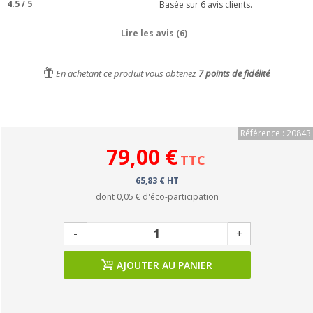
4.5
/
5
Basée sur
6
avis clients.
Lire les avis (6)
En achetant ce produit vous obtenez
7
points de fidélité
Référence : 20843
79,00 €
TTC
65,83 € HT
dont
0,05 €
d'éco-participation
-
+
AJOUTER AU PANIER