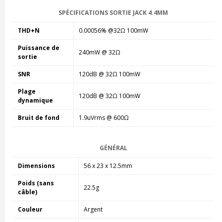
SPÉCIFICATIONS SORTIE JACK 4.4MM
THD+N
0.00056% @32Ω 100mW
Puissance de
240mW @ 32Ω
sortie
SNR
120dB @ 32Ω 100mW
Plage
120dB @ 32Ω 100mW
dynamique
Bruit de fond
1.9uVrms @ 600Ω
GÉNÉRAL
Dimensions
56 x 23 x 12.5mm
Poids (sans
22.5g
câble)
Couleur
Argent