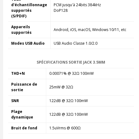
d'échantillonnage
PCM jusqu'à 24bits 384kHz
supportés
DoP128
(S/PDIF)
Appareils
Android, iOS, macOS, Windows 10/11, etc
supportés
Modes USB Audio
USB Audio Classe 1.0/2.0
SPÉCIFICATIONS SORTIE JACK 3.5MM
THD+N
0.00071% @ 32Ω 100mW
Puissance de
25mW @ 32Ω
sortie
SNR
122dB @ 32Ω 100mW
Plage
122dB @ 32Ω 100mW
dynamique
Bruit de fond
1.5uVrms @ 600Ω