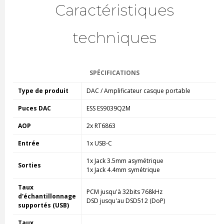
Caractéristiques
techniques
SPÉCIFICATIONS
Type de produit
DAC / Amplificateur casque portable
Puces DAC
ESS ES9039Q2M
AOP
2x RT6863
Entrée
1x USB-C
1x Jack 3.5mm asymétrique
Sorties
1x Jack 4.4mm symétrique
Taux
PCM jusqu'à 32bits 768kHz
d'échantillonnage
DSD jusqu'au DSD512 (DoP)
supportés (USB)
Taux