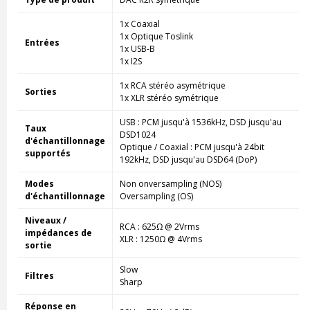
1x Coaxial
1x Optique Toslink
Entrées
1x USB-B
1x I2S
1x RCA stéréo asymétrique
Sorties
1x XLR stéréo symétrique
USB : PCM jusqu'à 1536kHz, DSD jusqu'au
Taux
DSD1024
d'échantillonnage
Optique / Coaxial : PCM jusqu'à 24bit
supportés
192kHz, DSD jusqu'au DSD64 (DoP)
Modes
Non onversampling (NOS)
d'échantillonnage
Oversampling (OS)
Niveaux /
RCA : 625Ω @ 2Vrms
impédances de
XLR : 1250Ω @ 4Vrms
sortie
Slow
Filtres
Sharp
Réponse en