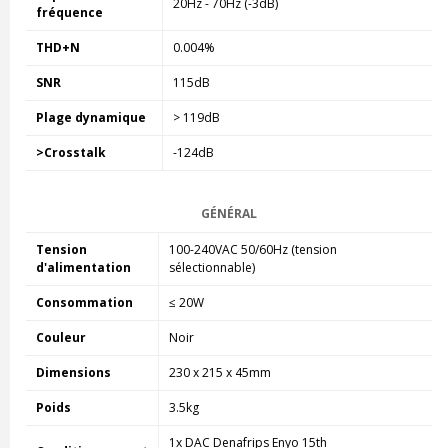
20Hz - 70Hz (-3dB)
fréquence
THD+N
0.004%
SNR
115dB
Plage dynamique
> 119dB
>Crosstalk
-124dB
GÉNÉRAL
Tension
100-240VAC 50/60Hz (tension
d'alimentation
sélectionnable)
Consommation
≤ 20W
Couleur
Noir
Dimensions
230 x 215 x 45mm
Poids
3.5kg
1x DAC Denafrips Enyo 15th