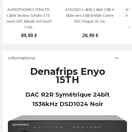
ATAUDIO L-4E6S Câble USB-A
ATAUDIO POLARIS Câble USB-
Mâle vers USB-B Mâle Cuivre
A Mâle vers USB-B Mâle Cuivre
OFC Plaqué Or 1m
7N OCC Plaqué Argent
Quadruple Blindage 0.75m
26,90 €
16,90 €
Informations
Denafrips Enyo
15TH
DAC R2R Symétrique 24bit
1536kHz DSD1024 Noir