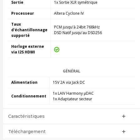
Sortie
1x Sortie XLR symétrique
Processeur
Altera Cyclone IV
Taux
PCM jusqu'à 24bit 768kHz
d'échantillonnage
DSD Natif jusqu'au DSD256
supporté
Horloge externe
via I2S HDMI
GÉNÉRAL
Alimentation
15V 2A via Jack DC
1x LAIV Harmony µDAC
Conditionnement
1x A
daptateur secteur
Caractéristiques
Téléchargement