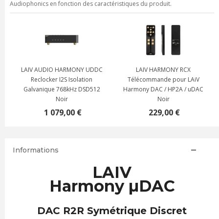
Audiophonics en fonction des caractéristiques du produit.
R
LAIV AUDIO HARMONY UDDC
LAIV HARMONY RCX
R
Reclocker I2S Isolation
Télécommande pour LAiV
Galvanique 768kHz DSD512
Harmony DAC / HP2A / uDAC
Noir
Noir
1 079,00 €
229,00 €
Informations
LAIV
Harmony µDAC
DAC R2R Symétrique Discret