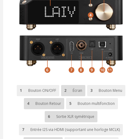
1
Bouton ON/OFF
2
Écran
3
Bouton Menu
4
Bouton Retour
5
Bouton multifonction
6
Sortie XLR symétrique
7
Entrée I2S via HDMI (supportant une horloge MCLK)