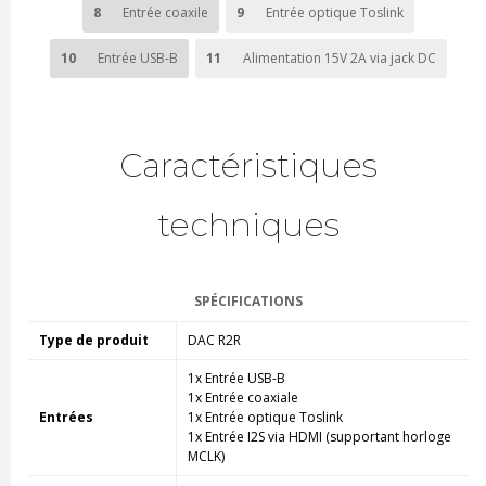
8
Entrée coaxile
9
Entrée optique Toslink
10
Entrée USB-B
11
Alimentation 15V 2A via jack DC
Caractéristiques
techniques
SPÉCIFICATIONS
Type de produit
DAC R2R
1x Entrée USB-B
1x Entrée coaxiale
Entrées
1x Entrée optique Toslink
1x Entrée I2S via HDMI (supportant horloge
MCLK)