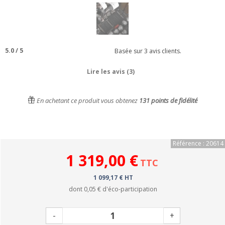
5.0
/
5
Basée sur
3
avis clients.
Lire les avis (3)
En achetant ce produit vous obtenez
131
points de fidélité
Référence : 20614
1 319,00 €
TTC
1 099,17 € HT
dont
0,05 €
d'éco-participation
-
+