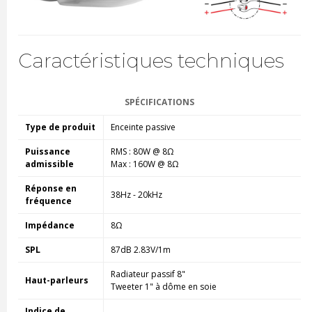
Caractéristiques techniques
SPÉCIFICATIONS
Type de produit
Enceinte passive
Puissance
RMS : 80W @ 8Ω
admissible
Max : 160W @ 8Ω
Réponse en
38Hz - 20kHz
fréquence
Impédance
8Ω
SPL
87dB 2.83V/1m
Radiateur passif 8"
Haut-parleurs
Tweeter 1" à dôme en soie
Indice de