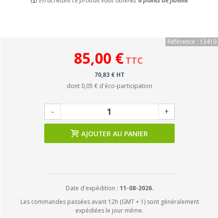
En achetant ce produit vous obtenez
8
points de fidélité
Référence : 13419
85,00 €
TTC
70,83 € HT
dont
0,05 €
d'éco-participation
-
+
AJOUTER AU PANIER
Date d'expédition :
11-08-2026.
Les commandes passées avant 12h (GMT + 1) sont généralement
expédiées le jour même.