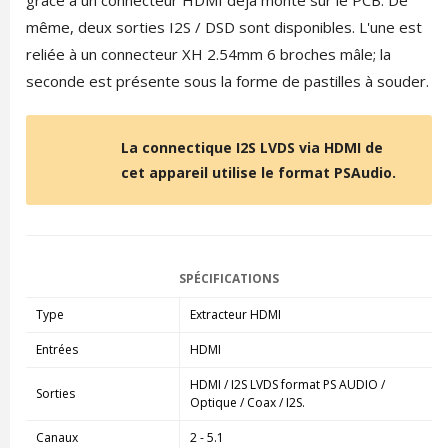
grâce à un connecteur HDMI déjà monté sur le PCB. De
même, deux sorties I2S / DSD sont disponibles. L'une est
reliée à un connecteur XH 2.54mm 6 broches mâle; la
seconde est présente sous la forme de pastilles à souder.
La connectique I2S LVDS via HDMI de
cet appareil utilise le format PSAudio.
SPÉCIFICATIONS
Type
Extracteur HDMI
Entrées
HDMI
HDMI / I2S LVDS format PS AUDIO /
Sorties
Optique / Coax / I2S.
Canaux
2 - 5.1