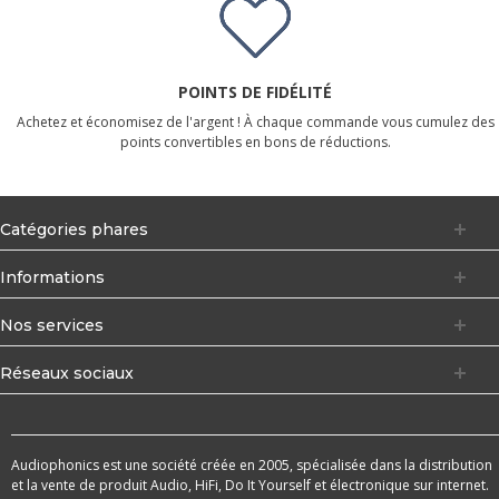
POINTS DE FIDÉLITÉ
Achetez et économisez de l'argent ! À chaque commande vous cumulez des
points convertibles en bons de réductions.
Catégories phares
Informations
Nos services
Réseaux sociaux
Audiophonics est une société créée en 2005, spécialisée dans la distribution
et la vente de produit Audio, HiFi, Do It Yourself et électronique sur internet.