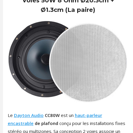
Voies 50W 8 Ohm Ø20.3cm +
Ø1.3cm (La paire)
Le
Dayton Audio
CC80W
est un
haut-parleur
encastrable
de plafond
conçu pour les installations fixes
stéréo ou multizones. Sa conception 2 voies associe un