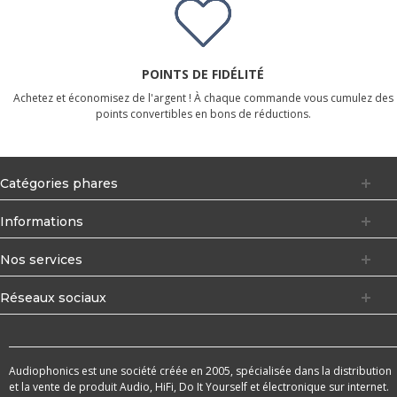
POINTS DE FIDÉLITÉ
Achetez et économisez de l'argent ! À chaque commande vous cumulez des
points convertibles en bons de réductions.
Catégories phares
Informations
Nos services
Réseaux sociaux
Audiophonics est une société créée en 2005, spécialisée dans la distribution
et la vente de produit Audio, HiFi, Do It Yourself et électronique sur internet.