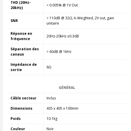
THD (20Hz-
< 0.005% @ 1V Out
20kHz)
> 110dB @ 32Ω, A-Weighted, 2V out, gain
SNR
unitaire
Réponse en
20Hz-20kHz ±0.3dB
fréquence
Séparation des
> 60dB @ 1kHz
canaux
Impédance de
6Ω
sortie
GÉNÉRAL
Câble secteur
Inclus
Dimensions
435 x 405 x 100mm
Poids
10.1kg
Couleur
Noir