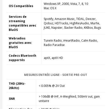
Windows XP, 2000, Vista, 7, 8, 10
OS Compatibles
Mac OS X
Services de
Spotify, Amazon Music, TIDAL, Deezer,
streaming
Qobuz, HDTracks, HighResAudio, Murfie,
compatibles avec
JUKE, Napster, Slacker Radio, KKBox, Bugs
BluOS
Webradios
TuneIn Radio, iHeartRadio, Calm Radio,
gratuites avec
Radio Paradise
BluOS
Codecs Bluetooth
aptX, aptX HD
supportés
MESURES ENTRÉE LIGNE - SORTIE PRE-OUT
THD (20Hz-
< 0.005% @ 2V Out
20kHz)
> 106dB @ IHF, A-Weighted, 500mV out, gain
SNR
unitaire