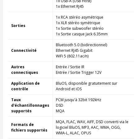
1x USB-A (USB Host)
1x Ethernet RJ45
1x RCA stéréo asymétrique
1x XLR stéréo symétrique
Sorties
1x Sortie subwoofer stéréo
1x Sortie casque Jack 6.35mm
Bluetooth 5.0 (bidirectionnel)
Connectivité
Ethernet RJ45 Gigabit
WiFi 5 (802.11ac/n)
Autres
Entrée / Sortie IR
connectiques
Entrée / Sortie Trigger 12V
Application de
BluOS, disponible gratuitement sur
contrôle
Android et iOS
Taux
PCM jusqu'à 32bit 192kHz
d'échantillonnages
DSD
supportés
MQA
MQA, FLAC, WAV, AIFF, DSD converti via le
Formats de
logiciel BluOS, MP3, AAC, WMA, OGG,
fichiers supportés
WMA-L, ALAC, OPUS