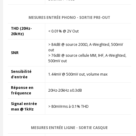
MESURES ENTRÉE PHONO - SORTIE PRE-OUT
THD (20Hz-
< 0.01% @ 2V Out
20kHz)
> 84dB @ source 200Ω, A-Weighted, 500mV
out
SNR
> 76dB @ source cellule MM, IHF, A-Weighted,
500mV out
Sensibilité
1.44mV @ 500mV out, volume max
d'entrée
Réponse en
20Hz-20kHz ±0.3dB
fréquence
Signal entrée
> 80mVrms à 0.1% THD
max @ 1kHz
MESURES ENTRÉE LIGNE - SORTIE CASQUE