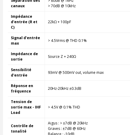
Séparation des
> 80dB @ 1kHz
canaux
> 70dB @ 10kHz
Impédance
d'entrée (R et
22kΩ + 100pF
C)
Signal d'entrée
> 4.5Vrms @ THD 0.1%
max
Impédance de
Source Z + 240Ω
sortie
Sensibilité
93mV @ 500mV out, volume max
d'entrée
Réponse en
20Hz-20kHz ±0.3dB
fréquence
Tension de
sortie max - IHF
> 4.5V @ 0.1% THD
Load
Aigus : > ±7dB @ 20kHz
Contrôle de
Graves : ±7dB @ 60Hz
tonalité
Balance : -10dB