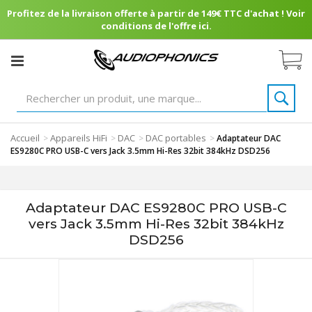
Profitez de la livraison offerte à partir de 149€ TTC d'achat ! Voir
conditions de l'offre ici.
Accueil
Appareils HiFi
DAC
DAC portables
>
>
>
>
Adaptateur DAC
ES9280C PRO USB-C vers Jack 3.5mm Hi-Res 32bit 384kHz DSD256
Adaptateur DAC ES9280C PRO USB-C
vers Jack 3.5mm Hi-Res 32bit 384kHz
DSD256