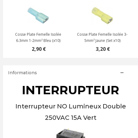
Isolée
Cosse Plate Femelle Isolée 3-
Cosse Plate Femelle Isolé
(x10)
5mm² Jaune (Set x10)
6.3mm 0.5-1.3mm² Rouge (x
3,20 €
2,50 €
Informations
INTERRUPTEUR
Interrupteur NO Lumineux Double
250VAC 15A Vert