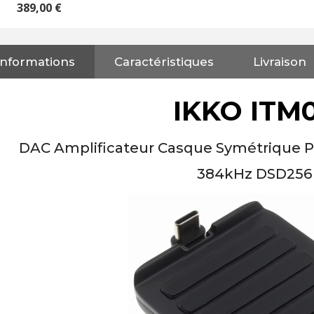
389,00 €
Informations
Caractéristiques
Livraison
NEUTRIK NC3FXX Connecteur
XLR Femelle 3 Pôles...
4,95 €
4,30 €
IKKO ITM
[GRADE B] DAYTON AUDIO
MKSX4 Enceinte Subwoofer...
DAC Amplificateur Casque Symétrique Po
179,90 €
149,00 €
384kHz DSD256
AUDIOPHONICS DA-S250NC
Amplificateur Intégré...
649,00 €
579,00 €
FOSI AUDIO CA30
Amplificateur 4 Voies pour...
159,99 €
135,99 €