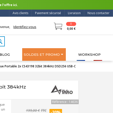
l'offre ici.
Avis clients
Paiement sécurisé
Livraison
Nous contacter
0
Identifiez-vous
nvenue,
0,00 €
BLOG
SOLDES ET PROMO
WORKSHOP
que Portable 2x CS43198 32bit 384kHz DSD256 USB-C
bit 384kHz
Référence : 14636
que
s un
199,00 €
TTC
-30%