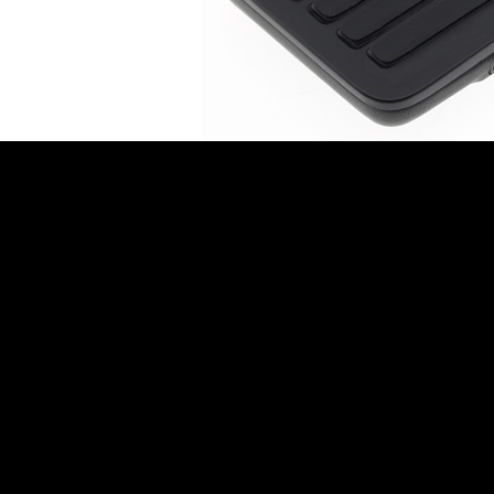
AUDIOPHONICS DAW-S250NC
Amplificateur Intégré...
790,00 €
DAN CLARK AUDIO AEON 2
CLOSED NOIRE Casque...
919,00 €
EVERSOLO DMP-A6 MASTER
EDITION GEN 2 Lecteur...
1 290,00 €
LUXSIN X9 DAC Amplificateur
Casque AK4191 +...
1 099,00 €