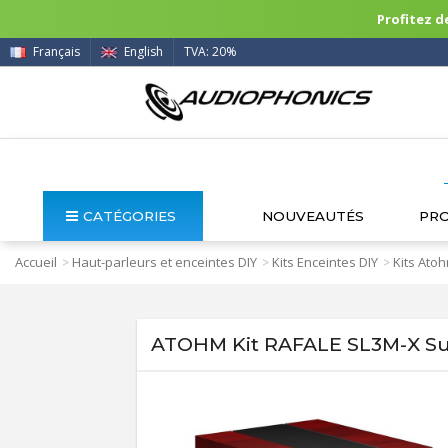
Profitez de
Français
English
TVA: 20%
CATÉGORIES
NOUVEAUTÉS
PR
Accueil
Haut-parleurs et enceintes DIY
Kits Enceintes DIY
Kits Ato
>
>
>
ATOHM Kit RAFALE SL3M-X Su