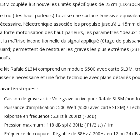
AUDIOPHONICS DA-S250NC
L3M couplée à 3 nouvelles unités spécifiques de 23cm (LD230C
Amplificateur Intégré...
e trio (des haut-parleurs) totalise une surface émissive équivalen
649,00 €
579,00 €
écessaire, l’électronique associée les propulse jusqu’à ± 15mm d
FOSI AUDIO CA30
a forte motorisation des haut-parleurs, les paramètres “idéaux” 
Amplificateur 4 Voies pour...
t la maîtrise inconditionnelle du signal appliqué (étage de puiss
159,99 €
135,99 €
uard) permettent de restituer les graves les plus extrêmes (23
nouïs.
e kit Rafale SL3M comprend un module S500 avec carte SL3M, tr
isserie nécessaire et une fiche technique avec plans détaillés pour
aractéristiques :
AUDIOPHONICS DAW-S250NC
Amplificateur Intégré...
Caisson de grave actif : Voie grave active pour Rafale SL3M (non f
790,00 €
Puissance d’amplification : 500 Weff (S500 avec carte SL3M) / Te
DAN CLARK AUDIO AEON 2
Réponse en fréquence : 23Hz à 200Hz ( -3dB)
CLOSED NOIRE Casque...
Pression maximum : 118 dB spl à 30Hz ( PI /2 st) / 1m
919,00 €
Fréquence de coupure : Réglable de 38Hz à 200Hz en 12 ou 24 dB 
EVERSOLO DMP-A6 MASTER