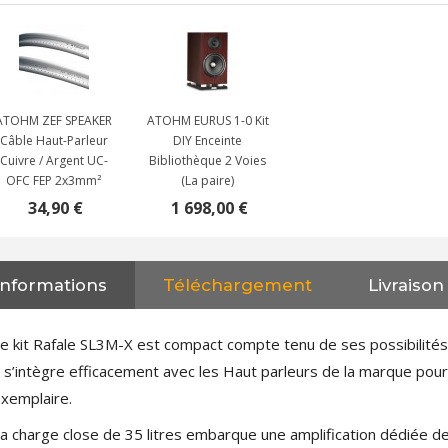
ATOHM ZEF SPEAKER
ATOHM EURUS 1-0 Kit
Câble Haut-Parleur
DIY Enceinte
Cuivre / Argent UC-
Bibliothèque 2 Voies
OFC FEP 2x3mm²
(La paire)
34,90 €
1 698,00 €
Informations
Téléchargement
Livraison
NEUTRIK NC3FXX Connecteur
XLR Femelle 3 Pôles...
4,95 €
4,30 €
e kit Rafale SL3M-X est compact compte tenu de ses possibilités
l s’intègre efficacement avec les Haut parleurs de la marque pour 
[GRADE B] DAYTON AUDIO
MKSX4 Enceinte Subwoofer...
xemplaire.
179,90 €
149,00 €
a charge close de 35 litres embarque une amplification dédiée 