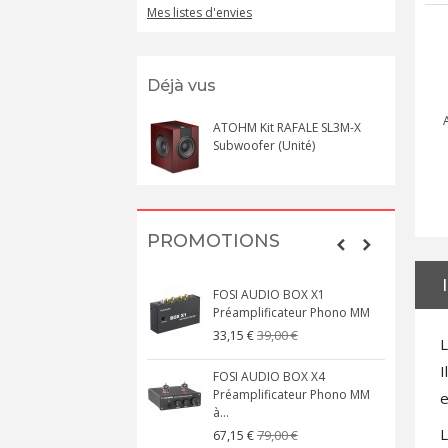
Mes listes d'envies
Déjà vus
ATOHM Kit RAFALE SL3M-X
Subwoofer (Unité)
PROMOTIONS
FOSI AUDIO BOX X1
Préamplificateur Phono MM
39,00 €
33,15 €
L
I
FOSI AUDIO BOX X4
Préamplificateur Phono MM
e
à...
L
79,00 €
67,15 €