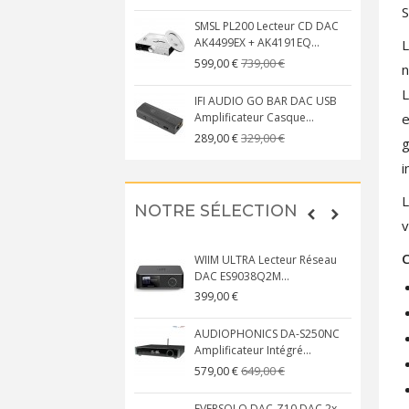
S
SMSL PL200 Lecteur CD DAC
AK4499EX + AK4191EQ...
L
739,00 €
599,00 €
n
L
IFI AUDIO GO BAR DAC USB
e
Amplificateur Casque...
329,00 €
289,00 €
g
i
L
NOTRE SÉLECTION
v
C
WIIM ULTRA Lecteur Réseau
DAC ES9038Q2M...
399,00 €
AUDIOPHONICS DA-S250NC
Amplificateur Intégré...
649,00 €
579,00 €
EVERSOLO DAC-Z10 DAC 2x