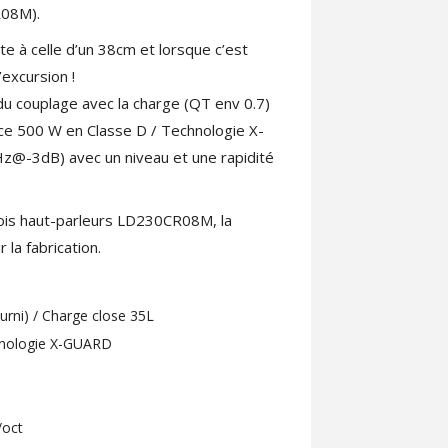
R08M).
te à celle d’un 38cm et lorsque c’est
’excursion !
du couplage avec la charge (QT env 0.7)
ance 500 W en Classe D / Technologie X-
Hz@-3dB) avec un niveau et une rapidité
ois haut-parleurs LD230CR08M, la
 la fabrication.
ourni) / Charge close 35L
chnologie X-GUARD
/oct