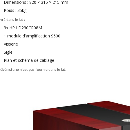
Dimensions : 820 × 315 × 215 mm
EDITION GEN 2 Lecteur...
Poids : 35kg
1 290,00 €
ivré dans le kit :
LUXSIN X9 DAC Amplificateur
3x HP LD230CR08M
Casque AK4191 +...
1 099,00 €
1 module d'amplification S500
Visserie
Sigle
Plan et schéma de câblage
'ébénisterie n'est pas fournie dans le kit.