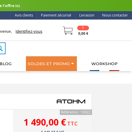
l'offre ici.
Avis clients
Paiement sécurisé
Livraison
Nous contacter
0
Identifiez-vous
nvenue,
0,00 €
BLOG
SOLDES ET PROMO
WORKSHOP
Référence : 10022
1 490,00 €
TTC