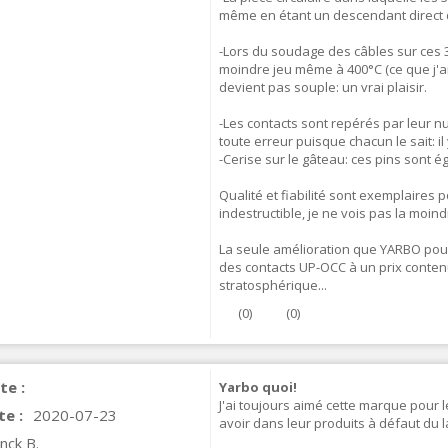
même en étant un descendant direct
IABLUE NF-S1 T8 Interconnect
-Lors du soudage des câbles sur ces 3 
able Jack 3.5mm...
moindre jeu même à 400°C (ce que j'ai
77,90 €
devient pas souple: un vrai plaisir.
-Les contacts sont repérés par leur nu
toute erreur puisque chacun le sait: il
-Cerise sur le gâteau: ces pins sont 
Qualité et fiabilité sont exemplaires
indestructible, je ne vois pas la moin
EUTRIK NC3FXX Silver Plated 3
ay Female XLR...
La seule amélioration que YARBO pour
4,95 €
4,30 €
des contacts UP-OCC à un prix contenu:
stratosphérique...
[GRADE B] DAYTON AUDIO
(
0
)
(
0
)
KSX4 Low Profil...
179,90 €
149,00 €
AUDIOPHONICS DA-S250NC
te :
Yarbo quoi!
lass D Integrated...
J'ai toujours aimé cette marque pour le
te :
2020-07-23
avoir dans leur produits à défaut du 
649,00 €
579,00 €
nck B.