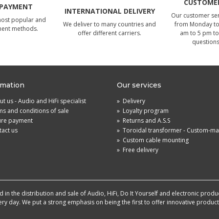
CUSTOMER
 PAYMENT
INTERNATIONAL DELIVERY
Our customer serv
most popular and
We deliver to many countries and
from Monday to 
ment methods.
offer different carriers.
am to 5 pm to
questions
rmation
Our services
t us - Audio and HiFi specialist
»
Delivery
s and conditions of sale
»
Loyalty program
ure payment
»
Returns and A.S.S
act us
»
Toroidal transformer - Custom-m
»
Custom cable mounting
»
Free delivery
in the distribution and sale of Audio, HiFi, Do It Yourself and electronic produ
very day. We put a strong emphasis on being the first to offer innovative produ