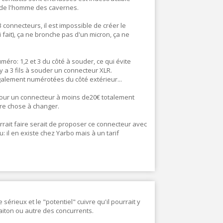
 de l'homme des cavernes.
connecteurs, il est impossible de créer le
 fait), ça ne bronche pas d'un micron, ça ne
méro: 1,2 et 3 du côté à souder, ce qui évite
 y a 3 fils à souder un connecteur XLR.
également numérotées du côté extérieur...
 pour un connecteur à moins de20€ totalement
dre chose à changer.
rait faire serait de proposer ce connecteur avec
 il en existe chez Yarbo mais à un tarif
 sérieux et le "potentiel" cuivre qu'il pourrait y
laiton ou autre des concurrents.