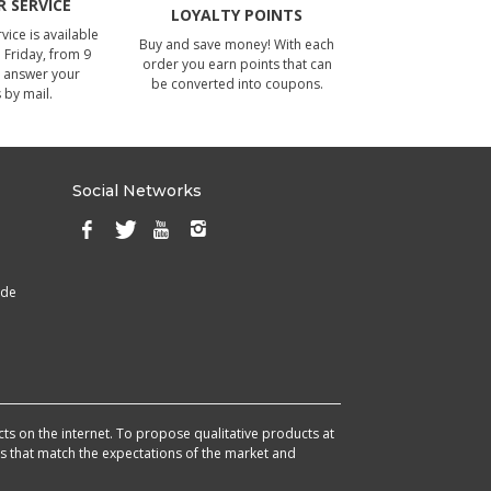
 SERVICE
LOYALTY POINTS
ice is available
Buy and save money! With each
Friday, from 9
order you earn points that can
 answer your
be converted into coupons.
 by mail.
Social Networks
ade
cts on the internet. To propose qualitative products at
cts that match the expectations of the market and