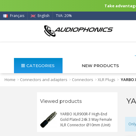
Take advantage 
Français
English
TVA: 20%
CATEGORIES
NEW PRODUCTS
Home
Connectors and adapters
Connectors
XLR Plugs
YARBO X
>
>
>
>
YA
Viewed products
YARBO XLR900R-F High-End
Gold Plated 24k 3 Way Female
Only
XLR Connector Ø10mm (Unit)