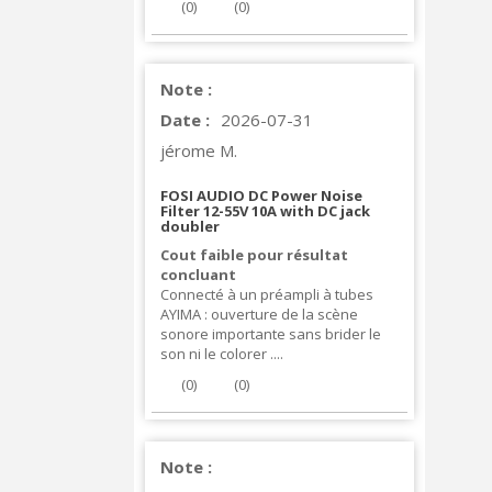
(
0
)
(
0
)
Note :
Date :
2026-07-31
jérome M.
FOSI AUDIO DC Power Noise
Filter 12-55V 10A with DC jack
doubler
Cout faible pour résultat
concluant
Connecté à un préampli à tubes
AYIMA : ouverture de la scène
sonore importante sans brider le
son ni le colorer ....
(
0
)
(
0
)
Note :