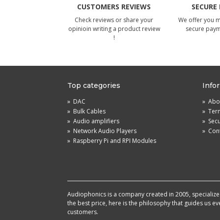
CUSTOMERS REVIEWS
SECURE
Check reviews or share your
We offer you 
opinioin writing a product review
secure pay
!
Top categories
Info
»
DAC
»
Abou
»
Bulk Cables
»
Term
»
Audio amplifiers
»
Sec
»
Network Audio Players
»
Cont
»
Raspberry Pi and RPI Modules
Audiophonics is a company created in 2005, specialized 
the best price, here is the philosophy that guides us e
customers.