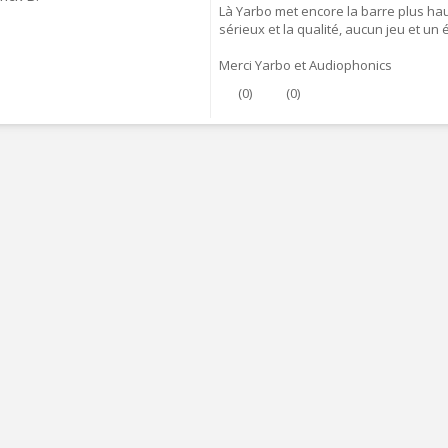
Là Yarbo met encore la barre plus hau
FOSI AUDIO CA30 4 Channel
sérieux et la qualité, aucun jeu et un 
ar Amplifier 4x100W...
159,99 €
135,99 €
Merci Yarbo et Audiophonics
(
0
)
(
0
)