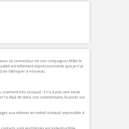
R avec ce connecteur (et son compagnon Mâle le
ualité est tellement impressionnante que je n'ai
dû en fabriquer à nouveau.
du vraiment très costaud : il n'y a pas une seule
 l'a déjà dit dans son commentaire, le poids sur
letages eux-mêmes en métal costaud: impossible à
 3 contacts sont enchâssés est indestructible