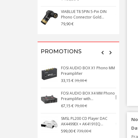
VIABLUE T8 5PIN 5-Pin DIN
V
Phono Connector Gold...
C
79,90 €
1
PROMOTIONS
FOSI AUDIO BOX X1 Phono MM
N
Preamplifier
W
39,00 €
33,15 €
FOSI AUDIO BOX X4 MM Phono
Preamplifier with...
M
79,00 €
67,15 €
SMSL PL200 CD Player DAC
No
AK4499EX + AK4191EQ...
C
Da
739,00 €
599,00 €
Fra