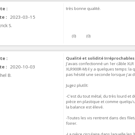
te :
très bonne qualité.
te :
2023-03-15
rick S.
(
0
)
(
0
)
te :
Qualité et solidité Irréprochables
J'avais confectionné un 1er câble XL
te :
2020-10-03
XLR900R-M) il y a quelques temps: la q
IABLUE T8 5PIN 5-Pin DIN
pas hésité une seconde lorsque j'ai 
hel B.
Phono Connector Gold...
9,90 €
Jugez plutôt:
-C'est du tout métal, du très lourd et 
IABLUE T8 Binding Post
pièce en plastique et comme quelqu'un
opper + Anti-Rotation...
la balance est élevé.
19,90 €
-Toutes les vis rentrent dans des fi
VIABLUE EPC-4 T8 STEREO
foirer.
MALL Male Stereo Jack...
34,90 €
-La pièce circulaire dans laquelle les