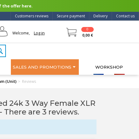
 the offer here.
Customers reviews
Secure payment
Delivery
Contact us
0
Log in
Welcome,
0,00 €
SALES AND PROMOTIONS
WORKSHOP
m (Unit)
>
Reviews
ed 24k 3 Way Female XLR
- There are 3 reviews.