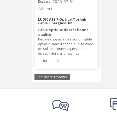
Date :
2026-07-31
Fabien L.
LUDIC AESIR Optical Toslink
Cable Fiberglass 1m
Cable optique de trés bonne
qualité
Peu de choses à dire sur un câble
optique, mais il est de qualité avec
de solides connectiques et bien
épais. Il durera longtemps
(
0
)
(
0
)
See more reviews