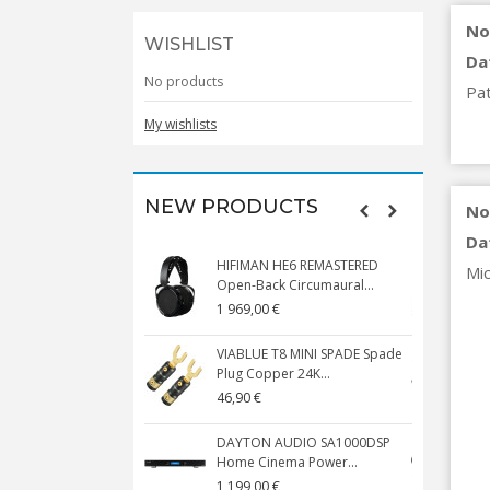
No
WISHLIST
Da
No products
Pat
My wishlists
NEW PRODUCTS
No
Da
HIFIMAN HE6 REMASTERED
V
Mic
Open-Back Circumaural...
1 969,00 €
5
VIABLUE T8 MINI SPADE Spade
V
Plug Copper 24K...
C
46,90 €
1
DAYTON AUDIO SA1000DSP
Home Cinema Power...
S
1 199,00 €
1