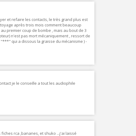
er et refaire les contacts, le très grand plus est
 nettoyage après trois mois comment beaucoup
ct au premier coup de bombe , mais au bout de 3
rupteur) n'est pas mort mécaniquement , ressort de
"***" qui a dissous la graisse du mécanisme ) -
tact je le conseille a tout les audiophile
 fiches rca ,bananes, et shuko ...j'ai laissé