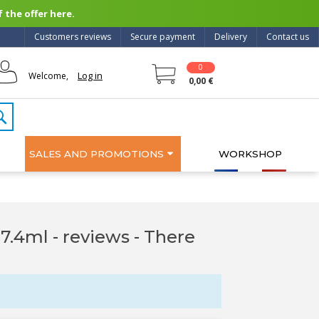
 the offer here.
Customers reviews
Secure payment
Delivery
Contact us
0
Log in
Welcome,
0,00 €
SALES AND PROMOTIONS
WORKSHOP
7.4ml - reviews
- There