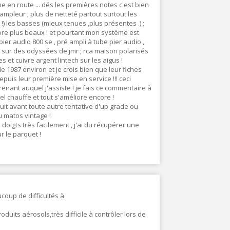
e en route ... dés les premières notes c'est bien
'ampleur ; plus de netteté partout surtout les
) les basses (mieux tenues ,plus présentes .) ;
ore plus beaux ! et pourtant mon système est
pier audio 800 se , pré ampli à tube pier audio ,
 sur des odyssées de jmr ; rca maison polarisés
s et cuivre argent lintech sur les aigus !
e 1987 environ et je crois bien que leur fiches
puis leur première mise en service !!! ceci
prenant auquel j'assiste ! je fais ce commentaire à
el chauffe et tout s'améliore encore !
t avant toute autre tentative d'up grade ou
u matos vintage !
s doigts très facilement , j'ai du récupérer une
r le parquet !
ucoup de difficultés à
duits aérosols,très difficile à contrôler lors de