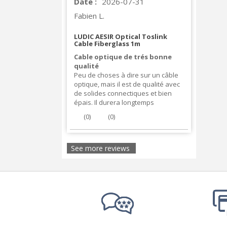
Date :
2026-07-31
Fabien L.
LUDIC AESIR Optical Toslink
Cable Fiberglass 1m
Cable optique de trés bonne
qualité
Peu de choses à dire sur un câble
optique, mais il est de qualité avec
de solides connectiques et bien
épais. Il durera longtemps
(
0
)
(
0
)
See more reviews