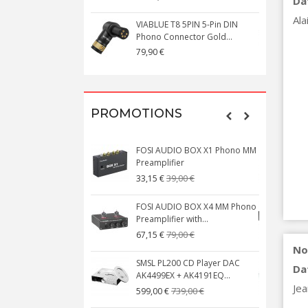
Da
Ala
VIABLUE T8 5PIN 5-Pin DIN
V
Phono Connector Gold...
C
79,90 €
1
PROMOTIONS
FOSI AUDIO BOX X1 Phono MM
N
Preamplifier
W
39,00 €
33,15 €
FOSI AUDIO BOX X4 MM Phono
Preamplifier with...
M
79,00 €
67,15 €
No
SMSL PL200 CD Player DAC
Da
AK4499EX + AK4191EQ...
C
Jea
739,00 €
599,00 €