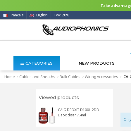
Take advantage 
Français
English
TVA: 20%
CATEGORIES
NEW PRODUCTS
Home
Cables and Sheaths
Bulk Cables
Wiring Accessories
CAI
>
>
>
>
Viewed products
CAIG DEOXIT D100L-2DB
Deoxidiser 7.4ml
Only