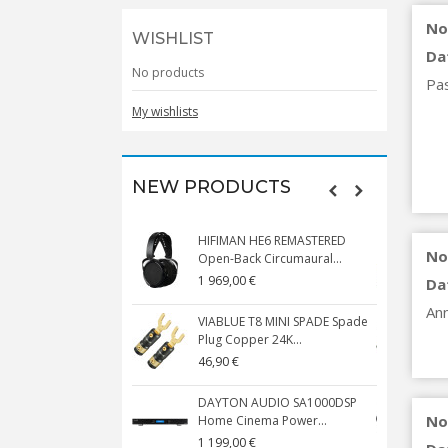
No
WISHLIST
Da
No products
Pas
My wishlists
NEW PRODUCTS
HIFIMAN HE6 REMASTERED
V
No
Open-Back Circumaural...
1 969,00 €
5
Da
Ann
VIABLUE T8 MINI SPADE Spade
V
Plug Copper 24K...
C
46,90 €
1
DAYTON AUDIO SA1000DSP
No
Home Cinema Power...
S
1 199,00 €
1