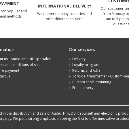
CUSTOMER
 PAYMENT
INTERNATIONAL DELIVERY
Our customer serv
most popular and
We deliver to many countries and
from Monday to 
ment methods.
offer different carriers.
am to 5 pm to
questions
rmation
Our services
t us - Audio and HiFi specialist
»
Delivery
s and conditions of sale
»
Loyalty program
ure payment
»
Returns and A.S.S
act us
»
Toroidal transformer - Custom-m
»
Custom cable mounting
»
Free delivery
in the distribution and sale of Audio, HiFi, Do It Yourself and electronic produ
very day. We put a strong emphasis on being the first to offer innovative produ