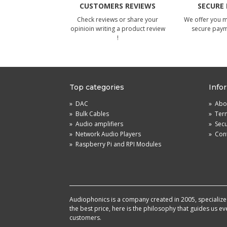
CUSTOMERS REVIEWS
SECURE
Check reviews or share your
We offer you 
opinioin writing a product review
secure pay
!
Top categories
Info
»
DAC
»
Abou
»
Bulk Cables
»
Term
»
Audio amplifiers
»
Sec
»
Network Audio Players
»
Cont
»
Raspberry Pi and RPI Modules
Audiophonics is a company created in 2005, specialized 
the best price, here is the philosophy that guides us e
customers.