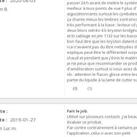
te :
2020-08-03
passer 24 h avant de mettre le systèm
meilleur à tous points de vue !! plus d
in B.
IABLUE NF-S1 T8 Interconnect
aigus(étonnants surtout les cymbales !
able Jack 3.5mm...
ça chante mieux les timbres sont enc
77,90 €
très performant à la base : lecteur cd 
deux blocs stéréo 4 b bryston bridgés
et bi cablage en jmr 1132 sur les basse
bon faut dire que les bryston datent d
rca n'avaient pas du être nettoyées de
explique peut être le différentiel sur
chaud et pendant que j'écris le matéri
je ne peux que recommander ce produi
EUTRIK NC3FXX Silver Plated 3
d'amélioration surtout si vous avez d
ay Female XLR...
nb : attention le flacon glisse entre le
4,95 €
4,30 €
partie du liquide à la lame de cutter su
(
0
)
(
1
)
[GRADE B] DAYTON AUDIO
KSX4 Low Profil...
179,90 €
149,00 €
te :
Fait le job.
Utilisé sur plusieurs contacts ,j'ai bea
AUDIOPHONICS DA-S250NC
te :
2019-01-27
évaluer ce produit.
lass D Integrated...
Par contre contrairement à certains pro
n Luc m.
649,00 €
579,00 €
l'application ,celui ci avec son petit