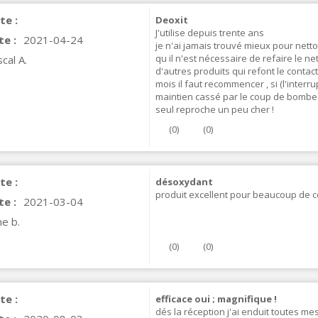
te :
Deoxit
J'utilise depuis trente ans
te :
2021-04-24
je n'ai jamais trouvé mieux pour nettoy
qu il n'est nécessaire de refaire le
cal A.
d'autres produits qui refont le conta
mois il faut recommencer , si (l'inter
maintien cassé par le coup de bombe 
seul reproche un peu cher !
(
0
)
(
0
)
IABLUE T8 5PIN 5-Pin DIN
te :
désoxydant
Phono Connector Gold...
produit excellent pour beaucoup de con
9,90 €
te :
2021-03-04
e b.
IABLUE T8 Binding Post
opper + Anti-Rotation...
(
0
)
(
0
)
19,90 €
VIABLUE EPC-4 T8 STEREO
te :
MALL Male Stereo Jack...
efficace oui ; magnifique !
dés la réception j'ai enduit toutes mes
34,90 €