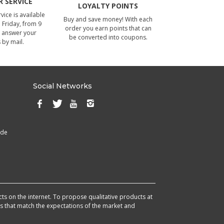
 SERVICE
LOYALTY POINTS
ice is available
Buy and save money! With each
Friday, from 9
order you earn points that can
 answer your
be converted into coupons.
 by mail.
Social Networks
ade
cts on the internet. To propose qualitative products at
cts that match the expectations of the market and