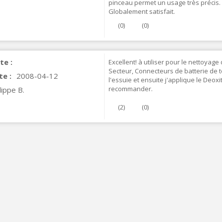
pinceau permet un usage très précis.
FOSI AUDIO CA30 4 Channel
Globalement satisfait.
ar Amplifier 4x100W...
(
0
)
(
0
)
159,99 €
135,99 €
te :
Excellent! à utiliser pour le nettoyage
Secteur, Connecteurs de batterie de télé
te :
2008-04-12
l'essuie et ensuite j'applique le Deox
recommander.
lippe B.
(
2
)
(
0
)