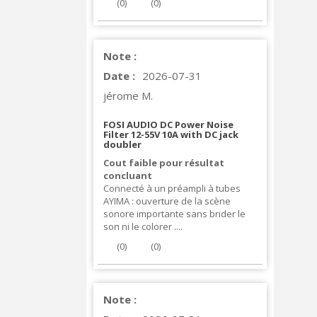
(
0
)
(
0
)
Note :
Date :
2026-07-31
jérome M.
FOSI AUDIO DC Power Noise
Filter 12-55V 10A with DC jack
doubler
Cout faible pour résultat
concluant
Connecté à un préampli à tubes
AYIMA : ouverture de la scène
sonore importante sans brider le
son ni le colorer ....
(
0
)
(
0
)
Note :