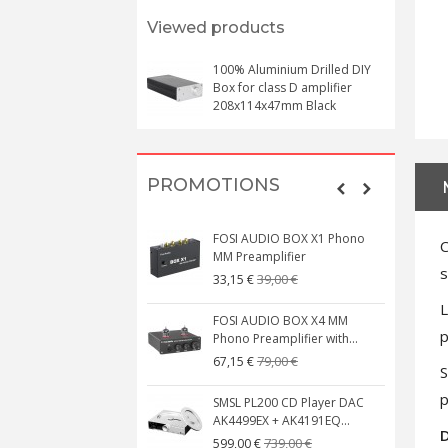
Viewed products
100% Aluminium Drilled DIY
Box for class D amplifier
208x114x47mm Black
PROMOTIONS
FOSI AUDIO BOX X1 Phono
C
MM Preamplifier
s
39,00 €
33,15 €
L
FOSI AUDIO BOX X4 MM
p
Phono Preamplifier with...
79,00 €
67,15 €
S
p
SMSL PL200 CD Player DAC
AK4499EX + AK4191EQ...
D
739,00 €
599,00 €