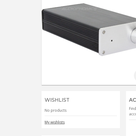
WISHLIST
AC
Find
No products
acco
My wishlists