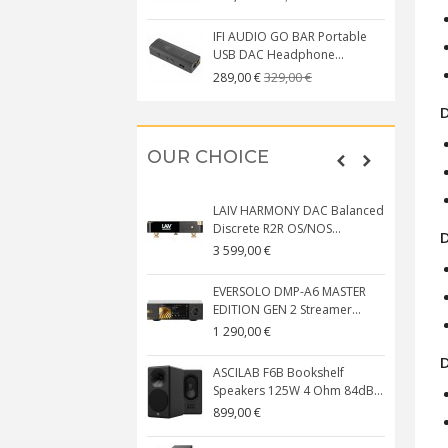
IFI AUDIO GO BAR Portable
USB DAC Headphone...
329,00 €
289,00 €
D
OUR CHOICE
LAIV HARMONY DAC Balanced
Discrete R2R OS/NOS...
D
3 599,00 €
EVERSOLO DMP-A6 MASTER
EDITION GEN 2 Streamer...
1 290,00 €
D
ASCILAB F6B Bookshelf
Speakers 125W 4 Ohm 84dB...
899,00 €