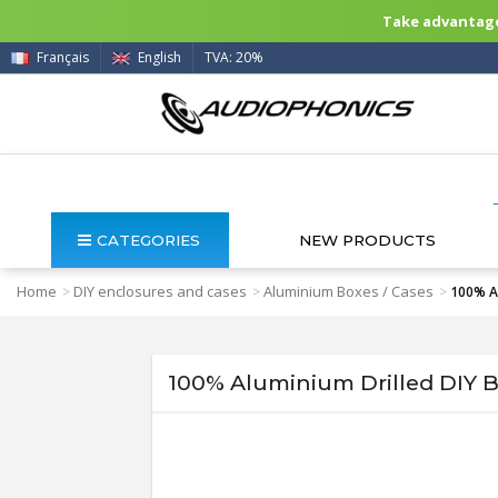
Take advantage 
Français
English
TVA: 20%
CATEGORIES
NEW PRODUCTS
Home
DIY enclosures and cases
Aluminium Boxes / Cases
>
>
>
100% Al
100% Aluminium Drilled DIY B