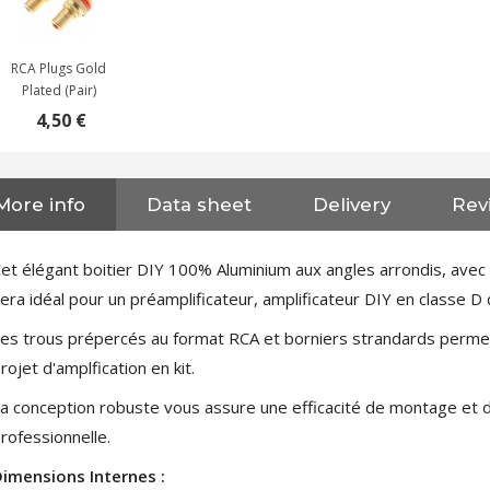
RCA Plugs Gold
Plated (Pair)
4,50 €
More info
Data sheet
Delivery
Revi
NEUTRIK NC3FXX Silver Plated
et élégant boitier DIY 100% Aluminium aux angles arrondis, avec
3 Way Female XLR...
era idéal pour un préamplificateur, amplificateur DIY en classe 
4,95 €
4,30 €
es trous prépercés au format RCA et borniers strandards permettr
[GRADE B] DAYTON AUDIO
rojet d'amplfication en kit.
MKSX4 Low Profil...
179,90 €
149,00 €
a conception robuste vous assure une efficacité de montage et d'u
rofessionnelle.
AUDIOPHONICS DA-S250NC
Class D Integrated...
imensions Internes :
649,00 €
579,00 €