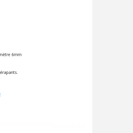
amètre 6mm
dérapants.
9