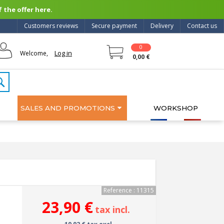
 the offer here.
Customers reviews
Secure payment
Delivery
Contact us
0
Log in
Welcome,
0,00 €
SALES AND PROMOTIONS
WORKSHOP
Reference : 11315
23,90 €
tax incl.