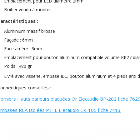
Emplacement pour LED diamètre 2mm
SYITREN R300 CD Player on
Battery Bluetooth 5.3...
Boîtier vendu à monter.
99,00 €
aractéristiques :
Aluminium massif brossé
Façade : 6mm
Face arrière : 3mm
Emplacement pour bouton aluminum compatible volume RK27 di
Poids : 480 gr
Livré avec visserie, embase IEC, bouton aluminium et 4 pieds anti 
onnectiques conseillés :
orniers Hauts parleurs plaquées Or Elecaudio BP-202 fiche 762
mbases RCA Isolées PTFE Elecaudio ER-105 fiche 7413