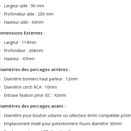
Largeur utile : 96 mm
FOSI AUDIO CA30 4 Channel
Profondeur utile : 200 mm
Car Amplifier 4x100W...
Hauteur utile : 43mm
159,99 €
135,99 €
imensions Externes :
Largeur : 114mm
Profondeur : 208mm
Hauteur : 47mm
EVERSOLO DMP-A6 GEN 2
Streamer 2x ES9038Q2M...
iamètres des percages arrières :
890,00 €
Diamètre borniers haut parleur : 12mm
WIIM PRO+ Audio Streamer
Diamètre cinch RCA : 10mm
Bit-Perfect DAC...
Entraxe fixation prise IEC : 42mm
249,00 €
iamètres des percages avant :
AIYIMA HYFIOO DM100
Streamer Digital Transport...
Diamètre pour bouton volume ou sélecteur 6mm compatible pote
709,00 €
Emplacement évidé pour potentiomère fourni diamètre 30mm