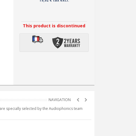
19,92 € tax excl.
This product is discontinued
e are specially selected by the Audiophonics team