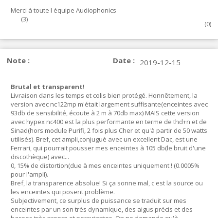
Merci à toute l équipe Audiophonics
(
3
)
(
0
)
Note :
Date :
2019-12-15
Brutal et transparent!
Livraison dans les temps et colis bien protégé. Honnêtement, la
version avec nc122mp m'était largement suffisante(enceintes avec
93db de sensibilité, écoute à 2 m à 70db max) MAIS cette version
avec hypex nc400 est la plus performante en terme de thd+n et de
Sinad(hors module Purifi, 2 fois plus Cher et qu'à partir de 50 watts
utilisés). Bref, cet ampli,conjugué avec un excellent Dac, est une
Ferrari, qui pourrait pousser mes enceintes à 105 db(le bruit d'une
discothèque) avec...
0, 15% de distortion(due à mes enceintes uniquement ! (0.0005%
pour l'ampli).
Bref, la transparence absolue! Si ça sonne mal, c'est la source ou
les enceintes qui posent problème.
Subjectivement, ce surplus de puissance se traduit sur mes
enceintes par un son très dynamique, des aigus précis et des