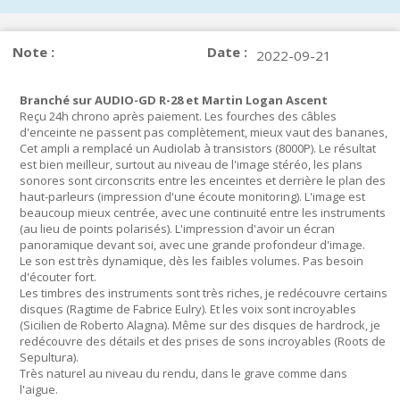
Note :
Date :
2022-09-21
Branché sur AUDIO-GD R-28 et Martin Logan Ascent
Reçu 24h chrono après paiement. Les fourches des câbles
d'enceinte ne passent pas complètement, mieux vaut des bananes,
Cet ampli a remplacé un Audiolab à transistors (8000P). Le résultat
est bien meilleur, surtout au niveau de l'image stéréo, les plans
sonores sont circonscrits entre les enceintes et derrière le plan des
haut-parleurs (impression d'une écoute monitoring). L'image est
beaucoup mieux centrée, avec une continuité entre les instruments
(au lieu de points polarisés). L'impression d'avoir un écran
panoramique devant soi, avec une grande profondeur d'image.
Le son est très dynamique, dès les faibles volumes. Pas besoin
d'écouter fort.
Les timbres des instruments sont très riches, je redécouvre certains
disques (Ragtime de Fabrice Eulry). Et les voix sont incroyables
(Sicilien de Roberto Alagna). Même sur des disques de hardrock, je
redécouvre des détails et des prises de sons incroyables (Roots de
Sepultura).
Très naturel au niveau du rendu, dans le grave comme dans
l'aigue.