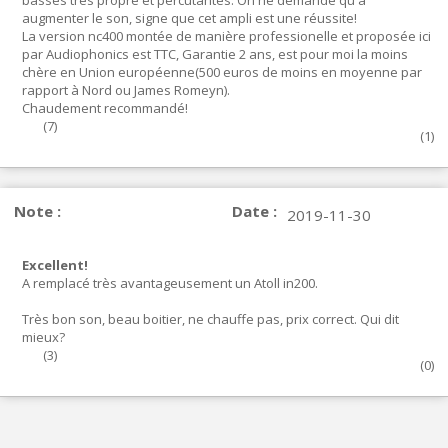
basses très propre et percutantes. On ne demande qu'à
augmenter le son, signe que cet ampli est une réussite!
La version nc400 montée de manière professionelle et proposée ici
par Audiophonics est TTC, Garantie 2 ans, est pour moi la moins
chère en Union européenne(500 euros de moins en moyenne par
rapport à Nord ou James Romeyn).
Chaudement recommandé!
(
7
)
(
1
)
Note :
Date :
2019-11-30
Excellent!
A remplacé très avantageusement un Atoll in200.
Très bon son, beau boitier, ne chauffe pas, prix correct. Qui dit
mieux?
(
3
)
(
0
)